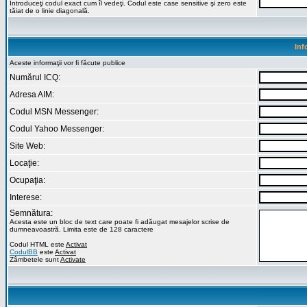
Introduceţi codul exact cum îl vedeţi. Codul este case sensitive şi zero este
tăiat de o linie diagonală.
Inf
Aceste informaţii vor fi făcute publice
Numărul ICQ:
Adresa AIM:
Codul MSN Messenger:
Codul Yahoo Messenger:
Site Web:
Locaţie:
Ocupaţia:
Interese:
Semnătura:
Acesta este un bloc de text care poate fi adăugat mesajelor scrise de
dumneavoastră. Limita este de 128 caractere
Codul HTML este
Activat
CodulBB
este
Activat
Zâmbetele sunt
Activate