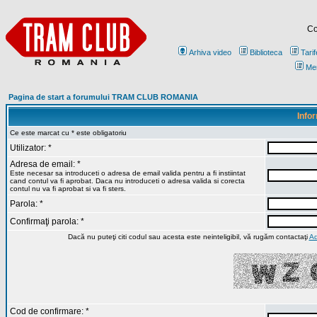
Co
Arhiva video
Biblioteca
Tarif
Me
Pagina de start a forumului TRAM CLUB ROMANIA
Infor
Ce este marcat cu * este obligatoriu
Utilizator: *
Adresa de email: *
Este necesar sa introduceti o adresa de email valida pentru a fi instiintat
cand contul va fi aprobat. Daca nu introduceti o adresa valida si corecta
contul nu va fi aprobat si va fi sters.
Parola: *
Confirmaţi parola: *
Dacă nu puteţi citi codul sau acesta este neinteligibil, vă rugăm contactaţi
Ad
Cod de confirmare: *