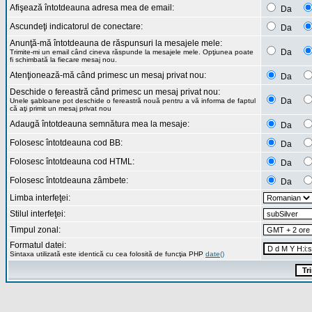
Afişează întotdeauna adresa mea de email:
Da
Ascundeţi indicatorul de conectare:
Da
Anunţă-mă întotdeauna de răspunsuri la mesajele mele:
Da
Trimite-mi un email când cineva răspunde la mesajele mele. Opţiunea poate
fi schimbată la fiecare mesaj nou.
Atenţionează-mă când primesc un mesaj privat nou:
Da
Deschide o fereastră când primesc un mesaj privat nou:
Da
Unele şabloane pot deschide o fereastră nouă pentru a vă informa de faptul
că aţi primit un mesaj privat nou
Adaugă întotdeauna semnătura mea la mesaje:
Da
Folosesc întotdeauna cod BB:
Da
Folosesc întotdeauna cod HTML:
Da
Folosesc întotdeauna zâmbete:
Da
Limba interfeţei:
Stilul interfeţei:
Timpul zonal:
Formatul datei:
Sintaxa utilizată este identică cu cea folosită de funcţia PHP
date()