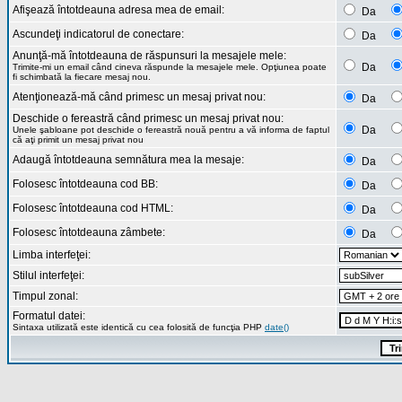
Afişează întotdeauna adresa mea de email:
Da
Ascundeţi indicatorul de conectare:
Da
Anunţă-mă întotdeauna de răspunsuri la mesajele mele:
Da
Trimite-mi un email când cineva răspunde la mesajele mele. Opţiunea poate
fi schimbată la fiecare mesaj nou.
Atenţionează-mă când primesc un mesaj privat nou:
Da
Deschide o fereastră când primesc un mesaj privat nou:
Da
Unele şabloane pot deschide o fereastră nouă pentru a vă informa de faptul
că aţi primit un mesaj privat nou
Adaugă întotdeauna semnătura mea la mesaje:
Da
Folosesc întotdeauna cod BB:
Da
Folosesc întotdeauna cod HTML:
Da
Folosesc întotdeauna zâmbete:
Da
Limba interfeţei:
Stilul interfeţei:
Timpul zonal:
Formatul datei:
Sintaxa utilizată este identică cu cea folosită de funcţia PHP
date()