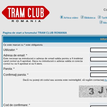
Co
Arhiva video
Biblioteca
Tarif
Me
Pagina de start a forumului TRAM CLUB ROMANIA
Infor
Ce este marcat cu * este obligatoriu
Utilizator: *
Adresa de email: *
Este necesar sa introduceti o adresa de email valida pentru a fi instiintat
cand contul va fi aprobat. Daca nu introduceti o adresa valida si corecta
contul nu va fi aprobat si va fi sters.
Parola: *
Confirmaţi parola: *
Dacă nu puteţi citi codul sau acesta este neinteligibil, vă rugăm contactaţi
Ad
Cod de confirmare: *