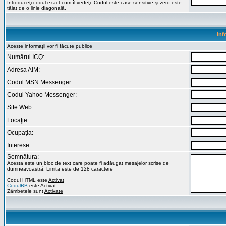
Introduceţi codul exact cum îl vedeţi. Codul este case sensitive şi zero este
tăiat de o linie diagonală.
Inf
Aceste informaţii vor fi făcute publice
Numărul ICQ:
Adresa AIM:
Codul MSN Messenger:
Codul Yahoo Messenger:
Site Web:
Locaţie:
Ocupaţia:
Interese:
Semnătura:
Acesta este un bloc de text care poate fi adăugat mesajelor scrise de
dumneavoastră. Limita este de 128 caractere
Codul HTML este
Activat
CodulBB
este
Activat
Zâmbetele sunt
Activate