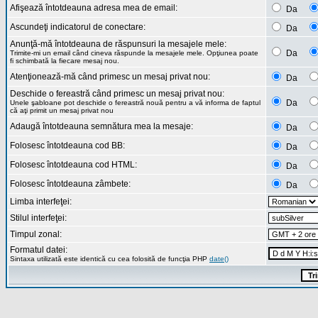
Afişează întotdeauna adresa mea de email:
Da
Ascundeţi indicatorul de conectare:
Da
Anunţă-mă întotdeauna de răspunsuri la mesajele mele:
Da
Trimite-mi un email când cineva răspunde la mesajele mele. Opţiunea poate
fi schimbată la fiecare mesaj nou.
Atenţionează-mă când primesc un mesaj privat nou:
Da
Deschide o fereastră când primesc un mesaj privat nou:
Da
Unele şabloane pot deschide o fereastră nouă pentru a vă informa de faptul
că aţi primit un mesaj privat nou
Adaugă întotdeauna semnătura mea la mesaje:
Da
Folosesc întotdeauna cod BB:
Da
Folosesc întotdeauna cod HTML:
Da
Folosesc întotdeauna zâmbete:
Da
Limba interfeţei:
Stilul interfeţei:
Timpul zonal:
Formatul datei:
Sintaxa utilizată este identică cu cea folosită de funcţia PHP
date()