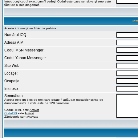
Introduceţi codul exact cum îl vedeţi. Codul este case sensitive şi zero este
tăiat de o linie diagonală.
Inf
Aceste informaţii vor fi făcute publice
Numărul ICQ:
Adresa AIM:
Codul MSN Messenger:
Codul Yahoo Messenger:
Site Web:
Locaţie:
Ocupaţia:
Interese:
Semnătura:
Acesta este un bloc de text care poate fi adăugat mesajelor scrise de
dumneavoastră. Limita este de 128 caractere
Codul HTML este
Activat
CodulBB
este
Activat
Zâmbetele sunt
Activate