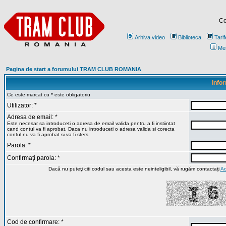
Co
Arhiva video
Biblioteca
Tarif
Me
Pagina de start a forumului TRAM CLUB ROMANIA
Infor
Ce este marcat cu * este obligatoriu
Utilizator: *
Adresa de email: *
Este necesar sa introduceti o adresa de email valida pentru a fi instiintat
cand contul va fi aprobat. Daca nu introduceti o adresa valida si corecta
contul nu va fi aprobat si va fi sters.
Parola: *
Confirmaţi parola: *
Dacă nu puteţi citi codul sau acesta este neinteligibil, vă rugăm contactaţi
Ad
Cod de confirmare: *