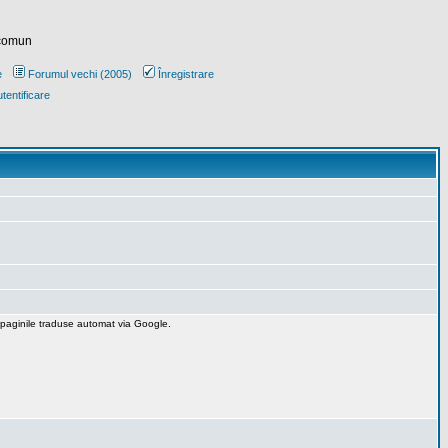
 comun
e
Forumul vechi (2005)
Înregistrare
tentificare
 paginile traduse automat via Google.