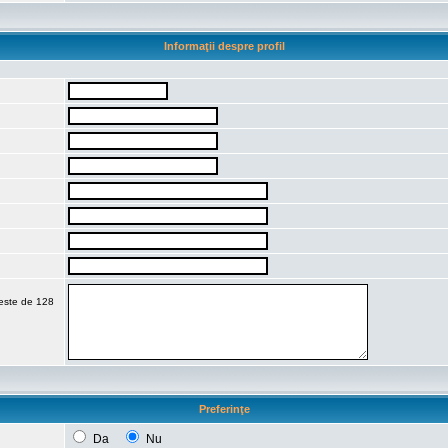
Informaţii despre profil
 este de 128
Preferinţe
Da
Nu