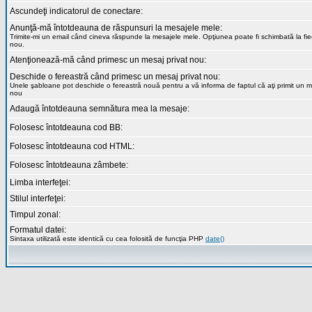
Ascundeţi indicatorul de conectare:
Anunţă-mă întotdeauna de răspunsuri la mesajele mele:
Trimite-mi un email când cineva răspunde la mesajele mele. Opţiunea poate fi schimbată la fi
nou.
Atenţionează-mă când primesc un mesaj privat nou:
Deschide o fereastră când primesc un mesaj privat nou:
Unele şabloane pot deschide o fereastră nouă pentru a vă informa de faptul că aţi primit un m
nou
Adaugă întotdeauna semnătura mea la mesaje:
Folosesc întotdeauna cod BB:
Folosesc întotdeauna cod HTML:
Folosesc întotdeauna zâmbete:
Limba interfeţei:
Stilul interfeţei:
Timpul zonal:
Formatul datei:
Sintaxa utilizată este identică cu cea folosită de funcţia PHP
date()