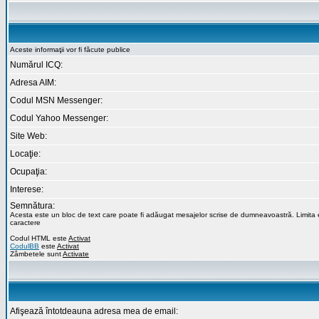
Aceste informaţii vor fi făcute publice
Numărul ICQ:
Adresa AIM:
Codul MSN Messenger:
Codul Yahoo Messenger:
Site Web:
Locaţie:
Ocupaţia:
Interese:
Semnătura:
Acesta este un bloc de text care poate fi adăugat mesajelor scrise de dumneavoastră. Limita
caractere
Codul HTML este
Activat
CodulBB
este
Activat
Zâmbetele sunt
Activate
Afişează întotdeauna adresa mea de email: