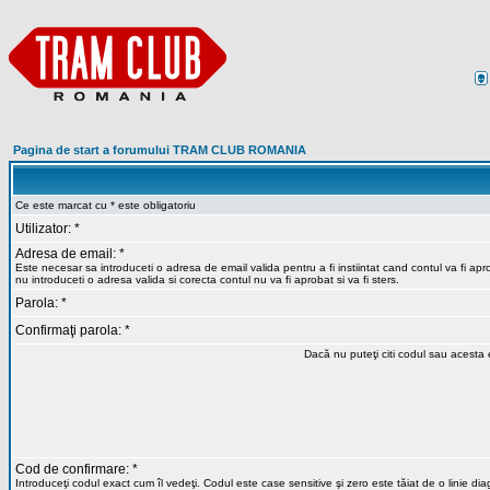
Pagina de start a forumului TRAM CLUB ROMANIA
Ce este marcat cu * este obligatoriu
Utilizator: *
Adresa de email: *
Este necesar sa introduceti o adresa de email valida pentru a fi instiintat cand contul va fi ap
nu introduceti o adresa valida si corecta contul nu va fi aprobat si va fi sters.
Parola: *
Confirmaţi parola: *
Dacă nu puteţi citi codul sau acesta e
Cod de confirmare: *
Introduceţi codul exact cum îl vedeţi. Codul este case sensitive şi zero este tăiat de o linie di