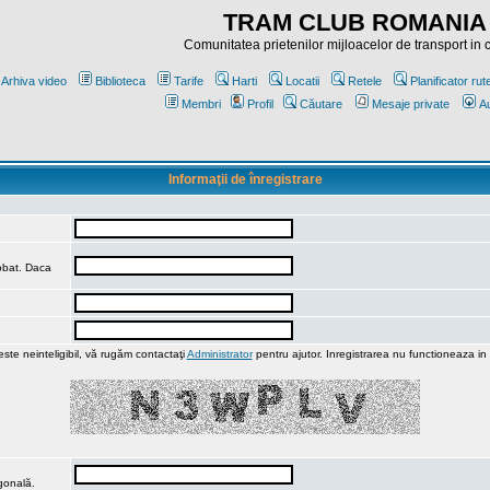
TRAM CLUB ROMANIA
Comunitatea prietenilor mijloacelor de transport in
Arhiva video
Biblioteca
Tarife
Harti
Locatii
Retele
Planificator rut
Membri
Profil
Căutare
Mesaje private
Au
Informaţii de înregistrare
robat. Daca
ste neinteligibil, vă rugăm contactaţi
Administrator
pentru ajutor. Inregistrarea nu functioneaza in
agonală.