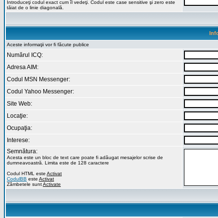
Introduceţi codul exact cum îl vedeţi. Codul este case sensitive şi zero este
tăiat de o linie diagonală.
Inf
Aceste informaţii vor fi făcute publice
Numărul ICQ:
Adresa AIM:
Codul MSN Messenger:
Codul Yahoo Messenger:
Site Web:
Locaţie:
Ocupaţia:
Interese:
Semnătura:
Acesta este un bloc de text care poate fi adăugat mesajelor scrise de
dumneavoastră. Limita este de 128 caractere
Codul HTML este
Activat
CodulBB
este
Activat
Zâmbetele sunt
Activate