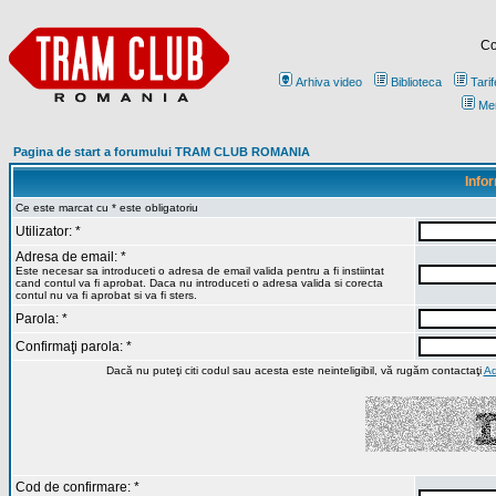
Co
Arhiva video
Biblioteca
Tarif
Me
Pagina de start a forumului TRAM CLUB ROMANIA
Infor
Ce este marcat cu * este obligatoriu
Utilizator: *
Adresa de email: *
Este necesar sa introduceti o adresa de email valida pentru a fi instiintat
cand contul va fi aprobat. Daca nu introduceti o adresa valida si corecta
contul nu va fi aprobat si va fi sters.
Parola: *
Confirmaţi parola: *
Dacă nu puteţi citi codul sau acesta este neinteligibil, vă rugăm contactaţi
Ad
Cod de confirmare: *