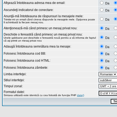
Afişează întotdeauna adresa mea de email:
Da
Ascundeţi indicatorul de conectare:
Da
Anunţă-mă întotdeauna de răspunsuri la mesajele mele:
Da
Trimite-mi un email când cineva răspunde la mesajele mele. Opţiunea poate
fi schimbată la fiecare mesaj nou.
Atenţionează-mă când primesc un mesaj privat nou:
Da
Deschide o fereastră când primesc un mesaj privat nou:
Da
Unele şabloane pot deschide o fereastră nouă pentru a vă informa de faptul
că aţi primit un mesaj privat nou
Adaugă întotdeauna semnătura mea la mesaje:
Da
Folosesc întotdeauna cod BB:
Da
Folosesc întotdeauna cod HTML:
Da
Folosesc întotdeauna zâmbete:
Da
Limba interfeţei:
Stilul interfeţei:
Timpul zonal:
Formatul datei:
Sintaxa utilizată este identică cu cea folosită de funcţia PHP
date()