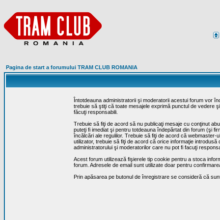
Pagina de start a forumului TRAM CLUB ROMANIA
Întotdeauna administratorii şi moderatorii acestui forum vor î
trebuie să ştiţi că toate mesajele exprimă punctul de vedere şi 
făcuţi responsabili.
Trebuie să fiţi de acord să nu publicaţi mesaje cu conţinut abuz
puteţi fi imediat şi pentru totdeauna îndepărtat din forum (şi f
încălcări ale regulilor. Trebuie să fiţi de acord că webmaster-
utilizator, trebuie să fiţi de acord că orice informaţie introd
administratorului şi moderatorilor care nu pot fi facuţi respon
Acest forum utilizează fişierele tip cookie pentru a stoca infor
forum. Adresele de email sunt utilizate doar pentru confirmarea 
Prin apăsarea pe butonul de înregistrare se consideră că sunte