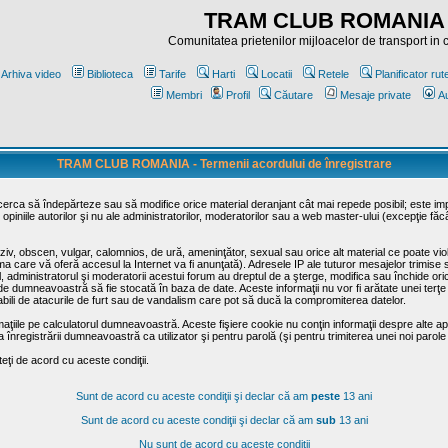
TRAM CLUB ROMANIA
Comunitatea prietenilor mijloacelor de transport in
Arhiva video
Biblioteca
Tarife
Harti
Locatii
Retele
Planificator rut
Membri
Profil
Căutare
Mesaje private
Au
TRAM CLUB ROMANIA - Termenii acordului de înregistrare
ncerca să îndepărteze sau să modifice orice material deranjant cât mai repede posibil; este im
opiniile autorilor şi nu ale administratorilor, moderatorilor sau a web master-ului (excepţie făc
iv, obscen, vulgar, calomnios, de ură, ameninţător, sexual sau orice alt material ce poate viola
irma care vă oferă accesul la Internet va fi anunţată). Adresele IP ale tuturor mesajelor trimise 
ul, administratorul şi moderatorii acestui forum au dreptul de a şterge, modifica sau închide o
usă de dumneavoastră să fie stocată în baza de date. Aceste informaţii nu vor fi arătate unei t
sabili de atacurile de furt sau de vandalism care pot să ducă la compromiterea datelor.
maţiile pe calculatorul dumneavoastră. Aceste fişiere cookie nu conţin informaţii despre alte apli
înregistrării dumneavoastră ca utilizator şi pentru parolă (şi pentru trimiterea unei noi parole
ţi de acord cu aceste condiţii.
Sunt de acord cu aceste condiţii şi declar că am
peste
13 ani
Sunt de acord cu aceste condiţii şi declar că am
sub
13 ani
Nu sunt de acord cu aceste condiţii