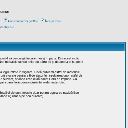
 comun
e
Forumul vechi (2005)
Înregistrare
tentificare
posibil să parcurgă fiecare mesaj în parte. Din acest motiv
ând mesajele scrise chiar de către ei) şi de aceea ei nu pot fi
 legile aflate în vigoare. Dacă publicaţi astfel de materiale
sunt stocate pentru a fi de ajutor în rezolvarea unor astfel de
rice subiect, oricând cred ei că acest lucru se impune. Ca
erţe persoane fără consimţământul webmaster-ului,
caţii ci ele sunt folosite doar pentru uşurarea navigării pe
 dacă aţi uitat-o pe cea curentă).