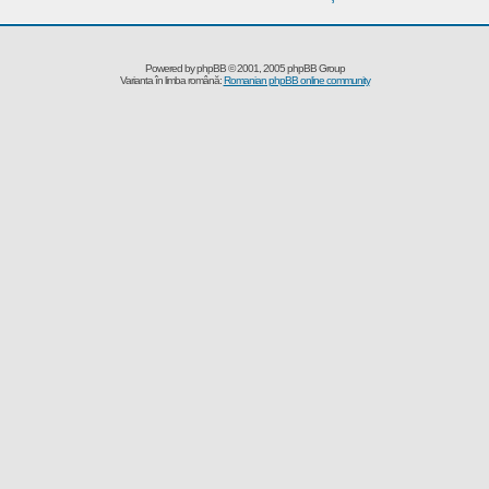
Powered by
phpBB
© 2001, 2005 phpBB Group
Varianta în limba română:
Romanian phpBB online community