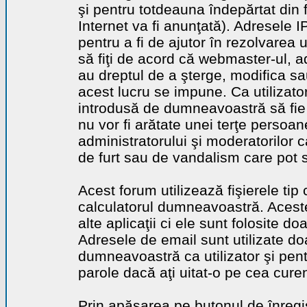
şi pentru totdeauna îndepărtat din 
Internet va fi anunţată). Adresele I
pentru a fi de ajutor în rezolvarea u
să fiţi de acord că webmaster-ul, a
au dreptul de a şterge, modifica sa
acest lucru se impune. Ca utilizator
introdusă de dumneavoastră să fie 
nu vor fi arătate unei terţe perso
administratorului şi moderatorilor c
de furt sau de vandalism care pot 
Acest forum utilizează fişierele tip
calculatorul dumneavoastră. Aceste 
alte aplicaţii ci ele sunt folosite d
Adresele de email sunt utilizate doa
dumneavoastră ca utilizator şi pentr
parole dacă aţi uitat-o pe cea curen
Prin apăsarea pe butonul de înregi