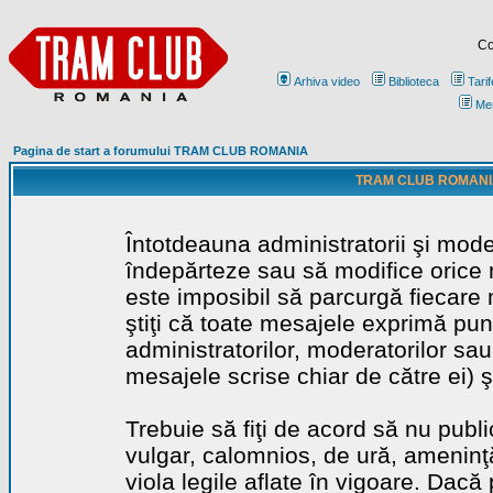
Co
Arhiva video
Biblioteca
Tarif
Me
Pagina de start a forumului TRAM CLUB ROMANIA
TRAM CLUB ROMANIA - 
Întotdeauna administratorii şi mode
îndepărteze sau să modifice orice m
este imposibil să parcurgă fiecare 
ştiţi că toate mesajele exprimă punc
administratorilor, moderatorilor sa
mesajele scrise chiar de către ei) ş
Trebuie să fiţi de acord să nu publ
vulgar, calomnios, de ură, ameninţă
viola legile aflate în vigoare. Dacă 