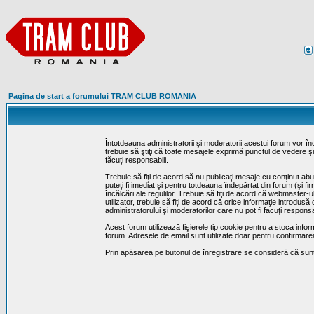
Pagina de start a forumului TRAM CLUB ROMANIA
Întotdeauna administratorii şi moderatorii acestui forum vor î
trebuie să ştiţi că toate mesajele exprimă punctul de vedere şi 
făcuţi responsabili.
Trebuie să fiţi de acord să nu publicaţi mesaje cu conţinut abuz
puteţi fi imediat şi pentru totdeauna îndepărtat din forum (şi f
încălcări ale regulilor. Trebuie să fiţi de acord că webmaster-
utilizator, trebuie să fiţi de acord că orice informaţie introd
administratorului şi moderatorilor care nu pot fi facuţi respon
Acest forum utilizează fişierele tip cookie pentru a stoca infor
forum. Adresele de email sunt utilizate doar pentru confirmarea 
Prin apăsarea pe butonul de înregistrare se consideră că sunte