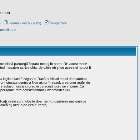
 comun
e
Forumul vechi (2005)
Înregistrare
tentificare
posibil să parcurgă fiecare mesaj în parte. Din acest motiv
ând mesajele scrise chiar de către ei) şi de aceea ei nu pot fi
 legile aflate în vigoare. Dacă publicaţi astfel de materiale
sunt stocate pentru a fi de ajutor în rezolvarea unor astfel de
rice subiect, oricând cred ei că acest lucru se impune. Ca
erţe persoane fără consimţământul webmaster-ului,
caţii ci ele sunt folosite doar pentru uşurarea navigării pe
 dacă aţi uitat-o pe cea curentă).