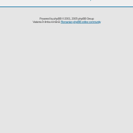
Powered by
phpBB
© 2001, 2005 phpBB Group
Varianta în limba română:
Romanian phpBB online community