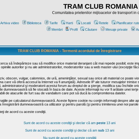
TRAM CLUB ROMANIA
Comunitatea prietenilor mijloacelor de transport in
Arhiva video
Biblioteca
Tarife
Harti
Locatii
Retele
Planificator rut
Membri
Profil
Căutare
Mesaje private
Au
TRAM CLUB ROMANIA - Termenii acordului de înregistrare
ncerca să îndepărteze sau să modifice orice material deranjant cât mai repede posibil; este im
opiniile autorilor şi nu ale administratorilor, moderatorilor sau a web master-ului (excepţie făc
iv, obscen, vulgar, calomnios, de ură, ameninţător, sexual sau orice alt material ce poate viola
irma care vă oferă accesul la Internet va fi anunţată). Adresele IP ale tuturor mesajelor trimise 
ul, administratorul şi moderatorii acestui forum au dreptul de a şterge, modifica sau închide o
usă de dumneavoastră să fie stocată în baza de date. Aceste informaţii nu vor fi arătate unei t
sabili de atacurile de furt sau de vandalism care pot să ducă la compromiterea datelor.
maţiile pe calculatorul dumneavoastră. Aceste fişiere cookie nu conţin informaţii despre alte apli
înregistrării dumneavoastră ca utilizator şi pentru parolă (şi pentru trimiterea unei noi parole
ţi de acord cu aceste condiţii.
Sunt de acord cu aceste condiţii şi declar că am
peste
13 ani
Sunt de acord cu aceste condiţii şi declar că am
sub
13 ani
Nu sunt de acord cu aceste condiţii