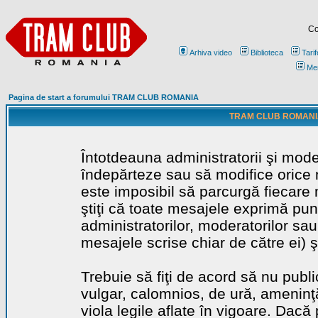
Co
Arhiva video
Biblioteca
Tarif
Me
Pagina de start a forumului TRAM CLUB ROMANIA
TRAM CLUB ROMANIA - 
Întotdeauna administratorii şi mode
îndepărteze sau să modifice orice m
este imposibil să parcurgă fiecare 
ştiţi că toate mesajele exprimă punc
administratorilor, moderatorilor sa
mesajele scrise chiar de către ei) ş
Trebuie să fiţi de acord să nu publ
vulgar, calomnios, de ură, ameninţă
viola legile aflate în vigoare. Dacă 