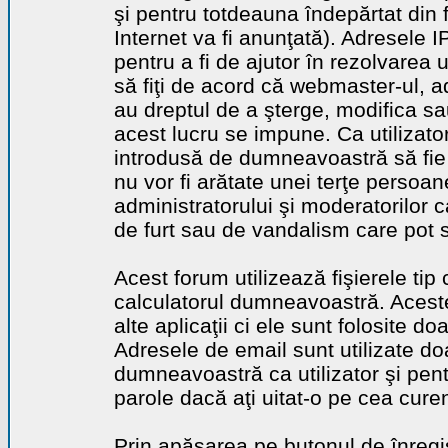
şi pentru totdeauna îndepărtat din 
Internet va fi anunţată). Adresele I
pentru a fi de ajutor în rezolvarea u
să fiţi de acord că webmaster-ul, a
au dreptul de a şterge, modifica sa
acest lucru se impune. Ca utilizator
introdusă de dumneavoastră să fie 
nu vor fi arătate unei terţe perso
administratorului şi moderatorilor c
de furt sau de vandalism care pot 
Acest forum utilizează fişierele tip
calculatorul dumneavoastră. Aceste 
alte aplicaţii ci ele sunt folosite d
Adresele de email sunt utilizate doa
dumneavoastră ca utilizator şi pentr
parole dacă aţi uitat-o pe cea curen
Prin apăsarea pe butonul de înregi