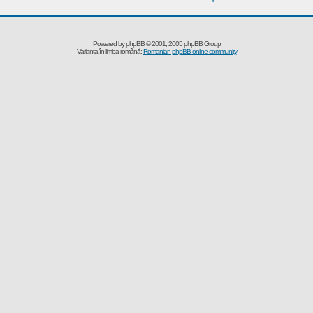
Powered by
phpBB
© 2001, 2005 phpBB Group
Varianta în limba română:
Romanian phpBB online community