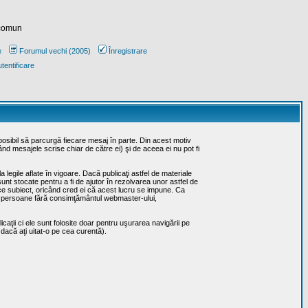
 comun
e
Forumul vechi (2005)
Înregistrare
tentificare
posibil să parcurgă fiecare mesaj în parte. Din acest motiv
ând mesajele scrise chiar de către ei) şi de aceea ei nu pot fi
 legile aflate în vigoare. Dacă publicaţi astfel de materiale
sunt stocate pentru a fi de ajutor în rezolvarea unor astfel de
rice subiect, oricând cred ei că acest lucru se impune. Ca
erţe persoane fără consimţământul webmaster-ului,
caţii ci ele sunt folosite doar pentru uşurarea navigării pe
 dacă aţi uitat-o pe cea curentă).