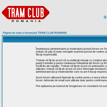
Pagina de start a forumului TRAM CLUB ROMANIA
Întotdeauna administratorii şi moderatorii acestui forum vor î
trebuie să ştiţi că toate mesajele exprimă punctul de vedere şi 
făcuţi responsabili.
Trebuie să fiţi de acord să nu publicaţi mesaje cu conţinut abuz
puteţi fi imediat şi pentru totdeauna îndepărtat din forum (şi f
încălcări ale regulilor. Trebuie să fiţi de acord că webmaster-
utilizator, trebuie să fiţi de acord că orice informaţie introd
administratorului şi moderatorilor care nu pot fi facuţi respon
Acest forum utilizează fişierele tip cookie pentru a stoca infor
forum. Adresele de email sunt utilizate doar pentru confirmarea 
Prin apăsarea pe butonul de înregistrare se consideră că sunte