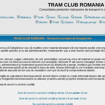
TRAM CLUB ROMANIA
Comunitatea prietenilor mijloacelor de transport in
Arhiva video
Biblioteca
Tarife
Harti
Locatii
Retele
Planificator rut
Membri
Profil
Căutare
Mesaje private
Au
TRAM CLUB ROMANIA - Termenii acordului de înregistrare
ncerca să îndepărteze sau să modifice orice material deranjant cât mai repede posibil; este im
opiniile autorilor şi nu ale administratorilor, moderatorilor sau a web master-ului (excepţie făc
iv, obscen, vulgar, calomnios, de ură, ameninţător, sexual sau orice alt material ce poate viola
irma care vă oferă accesul la Internet va fi anunţată). Adresele IP ale tuturor mesajelor trimise 
ul, administratorul şi moderatorii acestui forum au dreptul de a şterge, modifica sau închide o
usă de dumneavoastră să fie stocată în baza de date. Aceste informaţii nu vor fi arătate unei t
sabili de atacurile de furt sau de vandalism care pot să ducă la compromiterea datelor.
maţiile pe calculatorul dumneavoastră. Aceste fişiere cookie nu conţin informaţii despre alte apli
înregistrării dumneavoastră ca utilizator şi pentru parolă (şi pentru trimiterea unei noi parole
ţi de acord cu aceste condiţii.
Sunt de acord cu aceste condiţii şi declar că am
peste
13 ani
Sunt de acord cu aceste condiţii şi declar că am
sub
13 ani
Nu sunt de acord cu aceste condiţii