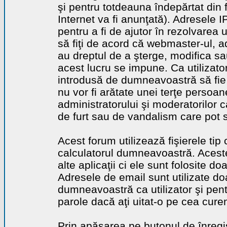
şi pentru totdeauna îndepărtat din 
Internet va fi anunţată). Adresele I
pentru a fi de ajutor în rezolvarea u
să fiţi de acord că webmaster-ul, a
au dreptul de a şterge, modifica sa
acest lucru se impune. Ca utilizator
introdusă de dumneavoastră să fie 
nu vor fi arătate unei terţe perso
administratorului şi moderatorilor c
de furt sau de vandalism care pot 
Acest forum utilizează fişierele tip
calculatorul dumneavoastră. Aceste 
alte aplicaţii ci ele sunt folosite d
Adresele de email sunt utilizate doa
dumneavoastră ca utilizator şi pentr
parole dacă aţi uitat-o pe cea curen
Prin apăsarea pe butonul de înregi