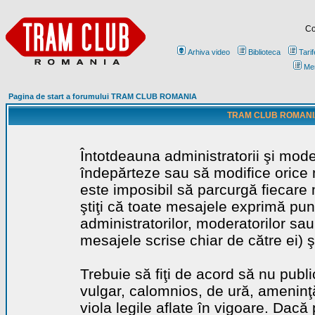
Co
Arhiva video
Biblioteca
Tarif
Me
Pagina de start a forumului TRAM CLUB ROMANIA
TRAM CLUB ROMANIA - 
Întotdeauna administratorii şi mode
îndepărteze sau să modifice orice m
este imposibil să parcurgă fiecare 
ştiţi că toate mesajele exprimă punc
administratorilor, moderatorilor sa
mesajele scrise chiar de către ei) ş
Trebuie să fiţi de acord să nu publ
vulgar, calomnios, de ură, ameninţă
viola legile aflate în vigoare. Dacă 