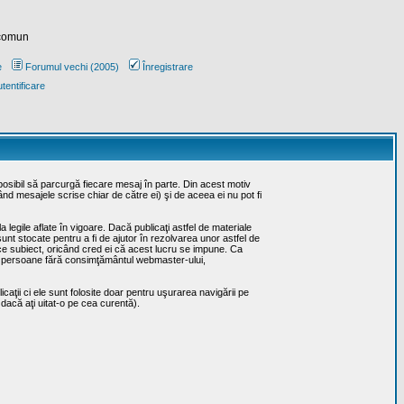
 comun
e
Forumul vechi (2005)
Înregistrare
tentificare
posibil să parcurgă fiecare mesaj în parte. Din acest motiv
ând mesajele scrise chiar de către ei) şi de aceea ei nu pot fi
 legile aflate în vigoare. Dacă publicaţi astfel de materiale
sunt stocate pentru a fi de ajutor în rezolvarea unor astfel de
rice subiect, oricând cred ei că acest lucru se impune. Ca
erţe persoane fără consimţământul webmaster-ului,
caţii ci ele sunt folosite doar pentru uşurarea navigării pe
 dacă aţi uitat-o pe cea curentă).