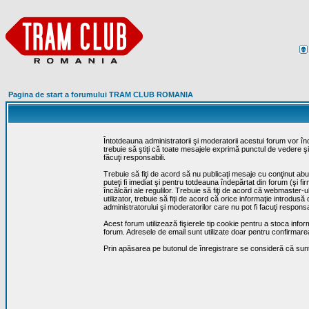
Pagina de start a forumului TRAM CLUB ROMANIA
Întotdeauna administratorii şi moderatorii acestui forum vor î
trebuie să ştiţi că toate mesajele exprimă punctul de vedere şi 
făcuţi responsabili.
Trebuie să fiţi de acord să nu publicaţi mesaje cu conţinut abuz
puteţi fi imediat şi pentru totdeauna îndepărtat din forum (şi f
încălcări ale regulilor. Trebuie să fiţi de acord că webmaster-
utilizator, trebuie să fiţi de acord că orice informaţie introd
administratorului şi moderatorilor care nu pot fi facuţi respon
Acest forum utilizează fişierele tip cookie pentru a stoca infor
forum. Adresele de email sunt utilizate doar pentru confirmarea 
Prin apăsarea pe butonul de înregistrare se consideră că sunte