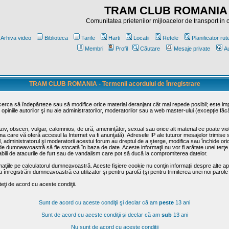
TRAM CLUB ROMANIA
Comunitatea prietenilor mijloacelor de transport in
Arhiva video
Biblioteca
Tarife
Harti
Locatii
Retele
Planificator rut
Membri
Profil
Căutare
Mesaje private
Au
TRAM CLUB ROMANIA - Termenii acordului de înregistrare
ncerca să îndepărteze sau să modifice orice material deranjant cât mai repede posibil; este im
opiniile autorilor şi nu ale administratorilor, moderatorilor sau a web master-ului (excepţie făc
iv, obscen, vulgar, calomnios, de ură, ameninţător, sexual sau orice alt material ce poate viola
irma care vă oferă accesul la Internet va fi anunţată). Adresele IP ale tuturor mesajelor trimise 
ul, administratorul şi moderatorii acestui forum au dreptul de a şterge, modifica sau închide o
usă de dumneavoastră să fie stocată în baza de date. Aceste informaţii nu vor fi arătate unei t
sabili de atacurile de furt sau de vandalism care pot să ducă la compromiterea datelor.
maţiile pe calculatorul dumneavoastră. Aceste fişiere cookie nu conţin informaţii despre alte apli
înregistrării dumneavoastră ca utilizator şi pentru parolă (şi pentru trimiterea unei noi parole
ţi de acord cu aceste condiţii.
Sunt de acord cu aceste condiţii şi declar că am
peste
13 ani
Sunt de acord cu aceste condiţii şi declar că am
sub
13 ani
Nu sunt de acord cu aceste condiţii