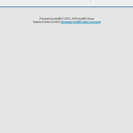
Powered by
phpBB
© 2001, 2005 phpBB Group
Varianta în limba română:
Romanian phpBB online community