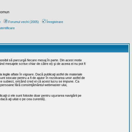
 comun
e
Forumul vechi (2005)
Înregistrare
tentificare
posibil să parcurgă fiecare mesaj în parte. Din acest motiv
ând mesajele scrise chiar de către ei) şi de aceea ei nu pot fi
 legile aflate în vigoare. Dacă publicaţi astfel de materiale
sunt stocate pentru a fi de ajutor în rezolvarea unor astfel de
rice subiect, oricând cred ei că acest lucru se impune. Ca
erţe persoane fără consimţământul webmaster-ului,
caţii ci ele sunt folosite doar pentru uşurarea navigării pe
 dacă aţi uitat-o pe cea curentă).