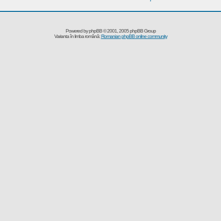
Powered by
phpBB
© 2001, 2005 phpBB Group
Varianta în limba română:
Romanian phpBB online community