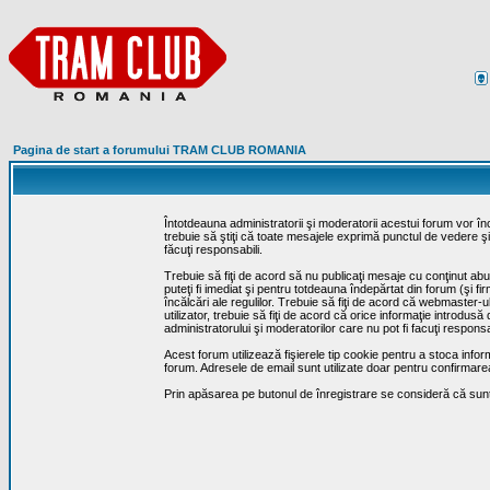
Pagina de start a forumului TRAM CLUB ROMANIA
Întotdeauna administratorii şi moderatorii acestui forum vor î
trebuie să ştiţi că toate mesajele exprimă punctul de vedere şi 
făcuţi responsabili.
Trebuie să fiţi de acord să nu publicaţi mesaje cu conţinut abuz
puteţi fi imediat şi pentru totdeauna îndepărtat din forum (şi f
încălcări ale regulilor. Trebuie să fiţi de acord că webmaster-
utilizator, trebuie să fiţi de acord că orice informaţie introd
administratorului şi moderatorilor care nu pot fi facuţi respon
Acest forum utilizează fişierele tip cookie pentru a stoca infor
forum. Adresele de email sunt utilizate doar pentru confirmarea 
Prin apăsarea pe butonul de înregistrare se consideră că sunte