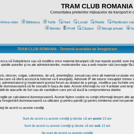
TRAM CLUB ROMANIA
Comunitatea prietenilor mijloacelor de transport in
Arhiva video
Biblioteca
Tarife
Harti
Locatii
Retele
Planificator rut
Membri
Profil
Căutare
Mesaje private
Au
TRAM CLUB ROMANIA - Termenii acordului de înregistrare
ncerca să îndepărteze sau să modifice orice material deranjant cât mai repede posibil; este im
opiniile autorilor şi nu ale administratorilor, moderatorilor sau a web master-ului (excepţie făc
iv, obscen, vulgar, calomnios, de ură, ameninţător, sexual sau orice alt material ce poate viola
irma care vă oferă accesul la Internet va fi anunţată). Adresele IP ale tuturor mesajelor trimise 
ul, administratorul şi moderatorii acestui forum au dreptul de a şterge, modifica sau închide o
usă de dumneavoastră să fie stocată în baza de date. Aceste informaţii nu vor fi arătate unei t
sabili de atacurile de furt sau de vandalism care pot să ducă la compromiterea datelor.
maţiile pe calculatorul dumneavoastră. Aceste fişiere cookie nu conţin informaţii despre alte apli
înregistrării dumneavoastră ca utilizator şi pentru parolă (şi pentru trimiterea unei noi parole
ţi de acord cu aceste condiţii.
Sunt de acord cu aceste condiţii şi declar că am
peste
13 ani
Sunt de acord cu aceste condiţii şi declar că am
sub
13 ani
Nu sunt de acord cu aceste condiţii