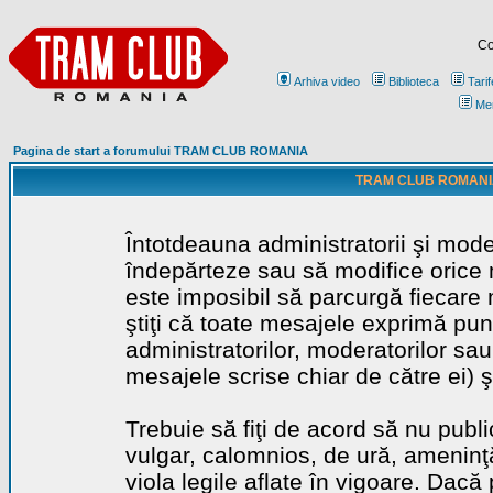
Co
Arhiva video
Biblioteca
Tarif
Me
Pagina de start a forumului TRAM CLUB ROMANIA
TRAM CLUB ROMANIA - 
Întotdeauna administratorii şi mode
îndepărteze sau să modifice orice m
este imposibil să parcurgă fiecare 
ştiţi că toate mesajele exprimă punc
administratorilor, moderatorilor sa
mesajele scrise chiar de către ei) ş
Trebuie să fiţi de acord să nu publ
vulgar, calomnios, de ură, ameninţă
viola legile aflate în vigoare. Dacă 