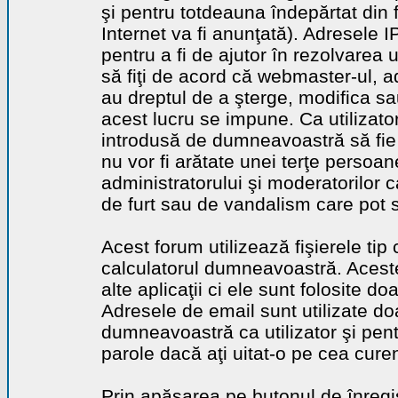
şi pentru totdeauna îndepărtat din 
Internet va fi anunţată). Adresele I
pentru a fi de ajutor în rezolvarea u
să fiţi de acord că webmaster-ul, a
au dreptul de a şterge, modifica sa
acest lucru se impune. Ca utilizator
introdusă de dumneavoastră să fie 
nu vor fi arătate unei terţe perso
administratorului şi moderatorilor c
de furt sau de vandalism care pot 
Acest forum utilizează fişierele tip
calculatorul dumneavoastră. Aceste 
alte aplicaţii ci ele sunt folosite d
Adresele de email sunt utilizate doa
dumneavoastră ca utilizator şi pentr
parole dacă aţi uitat-o pe cea curen
Prin apăsarea pe butonul de înregi