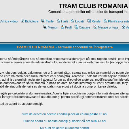
TRAM CLUB ROMANIA
Comunitatea prietenilor mijloacelor de transport in
Arhiva video
Biblioteca
Tarife
Harti
Locatii
Retele
Planificator rut
Membri
Profil
Căutare
Mesaje private
Au
TRAM CLUB ROMANIA - Termenii acordului de înregistrare
ncerca să îndepărteze sau să modifice orice material deranjant cât mai repede posibil; este im
opiniile autorilor şi nu ale administratorilor, moderatorilor sau a web master-ului (excepţie făc
iv, obscen, vulgar, calomnios, de ură, ameninţător, sexual sau orice alt material ce poate viola
irma care vă oferă accesul la Internet va fi anunţată). Adresele IP ale tuturor mesajelor trimise 
ul, administratorul şi moderatorii acestui forum au dreptul de a şterge, modifica sau închide o
usă de dumneavoastră să fie stocată în baza de date. Aceste informaţii nu vor fi arătate unei t
sabili de atacurile de furt sau de vandalism care pot să ducă la compromiterea datelor.
maţiile pe calculatorul dumneavoastră. Aceste fişiere cookie nu conţin informaţii despre alte apli
înregistrării dumneavoastră ca utilizator şi pentru parolă (şi pentru trimiterea unei noi parole
ţi de acord cu aceste condiţii.
Sunt de acord cu aceste condiţii şi declar că am
peste
13 ani
Sunt de acord cu aceste condiţii şi declar că am
sub
13 ani
Nu sunt de acord cu aceste condiţii