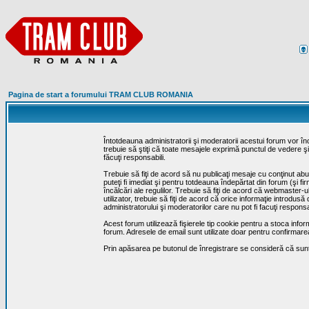
Pagina de start a forumului TRAM CLUB ROMANIA
Întotdeauna administratorii şi moderatorii acestui forum vor î
trebuie să ştiţi că toate mesajele exprimă punctul de vedere şi 
făcuţi responsabili.
Trebuie să fiţi de acord să nu publicaţi mesaje cu conţinut abuz
puteţi fi imediat şi pentru totdeauna îndepărtat din forum (şi f
încălcări ale regulilor. Trebuie să fiţi de acord că webmaster-
utilizator, trebuie să fiţi de acord că orice informaţie introd
administratorului şi moderatorilor care nu pot fi facuţi respon
Acest forum utilizează fişierele tip cookie pentru a stoca infor
forum. Adresele de email sunt utilizate doar pentru confirmarea 
Prin apăsarea pe butonul de înregistrare se consideră că sunte