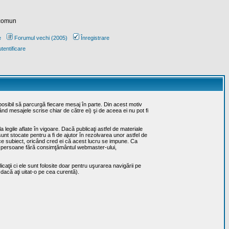
 comun
e
Forumul vechi (2005)
Înregistrare
tentificare
posibil să parcurgă fiecare mesaj în parte. Din acest motiv
ând mesajele scrise chiar de către ei) şi de aceea ei nu pot fi
 legile aflate în vigoare. Dacă publicaţi astfel de materiale
sunt stocate pentru a fi de ajutor în rezolvarea unor astfel de
rice subiect, oricând cred ei că acest lucru se impune. Ca
erţe persoane fără consimţământul webmaster-ului,
caţii ci ele sunt folosite doar pentru uşurarea navigării pe
 dacă aţi uitat-o pe cea curentă).