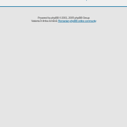
Powered by
phpBB
© 2001, 2005 phpBB Group
Varianta în limba română:
Romanian phpBB online community