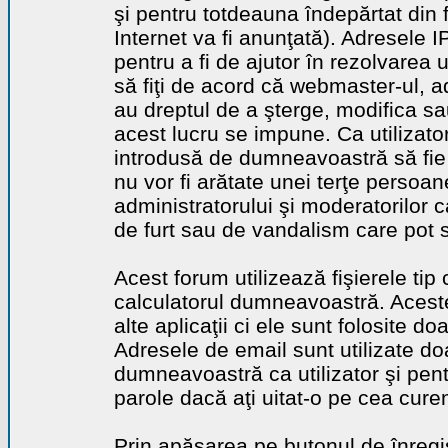
şi pentru totdeauna îndepărtat din 
Internet va fi anunţată). Adresele I
pentru a fi de ajutor în rezolvarea u
să fiţi de acord că webmaster-ul, a
au dreptul de a şterge, modifica sa
acest lucru se impune. Ca utilizator
introdusă de dumneavoastră să fie 
nu vor fi arătate unei terţe perso
administratorului şi moderatorilor c
de furt sau de vandalism care pot 
Acest forum utilizează fişierele tip
calculatorul dumneavoastră. Aceste 
alte aplicaţii ci ele sunt folosite d
Adresele de email sunt utilizate doa
dumneavoastră ca utilizator şi pentr
parole dacă aţi uitat-o pe cea curen
Prin apăsarea pe butonul de înregi