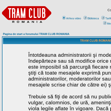
Co
Arhiva video
Biblioteca
Tarif
Me
Pagina de start a forumului TRAM CLUB ROMANIA
TRAM CLUB ROMANIA - 
Întotdeauna administratorii şi mode
îndepărteze sau să modifice orice m
este imposibil să parcurgă fiecare 
ştiţi că toate mesajele exprimă punc
administratorilor, moderatorilor sa
mesajele scrise chiar de către ei) ş
Trebuie să fiţi de acord să nu publ
vulgar, calomnios, de ură, ameninţă
viola legile aflate în vigoare. Dacă 