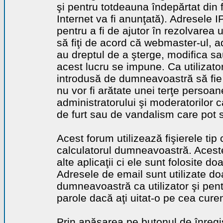
şi pentru totdeauna îndepărtat din 
Internet va fi anunţată). Adresele I
pentru a fi de ajutor în rezolvarea u
să fiţi de acord că webmaster-ul, a
au dreptul de a şterge, modifica sa
acest lucru se impune. Ca utilizator
introdusă de dumneavoastră să fie 
nu vor fi arătate unei terţe perso
administratorului şi moderatorilor c
de furt sau de vandalism care pot 
Acest forum utilizează fişierele tip
calculatorul dumneavoastră. Aceste 
alte aplicaţii ci ele sunt folosite d
Adresele de email sunt utilizate doa
dumneavoastră ca utilizator şi pentr
parole dacă aţi uitat-o pe cea curen
Prin apăsarea pe butonul de înregi