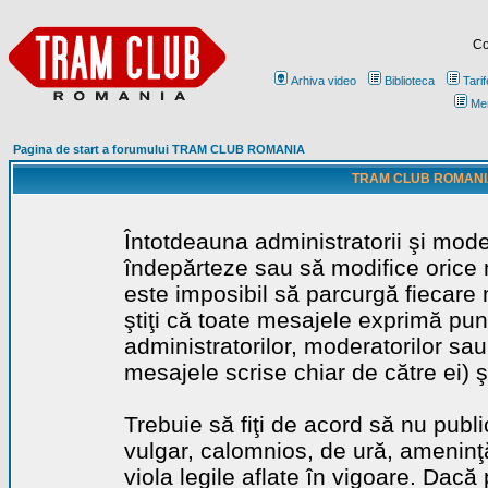
Co
Arhiva video
Biblioteca
Tarif
Me
Pagina de start a forumului TRAM CLUB ROMANIA
TRAM CLUB ROMANIA - 
Întotdeauna administratorii şi mode
îndepărteze sau să modifice orice m
este imposibil să parcurgă fiecare 
ştiţi că toate mesajele exprimă punc
administratorilor, moderatorilor sa
mesajele scrise chiar de către ei) ş
Trebuie să fiţi de acord să nu publ
vulgar, calomnios, de ură, ameninţă
viola legile aflate în vigoare. Dacă 