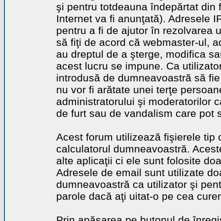
şi pentru totdeauna îndepărtat din 
Internet va fi anunţată). Adresele I
pentru a fi de ajutor în rezolvarea u
să fiţi de acord că webmaster-ul, a
au dreptul de a şterge, modifica sa
acest lucru se impune. Ca utilizator
introdusă de dumneavoastră să fie 
nu vor fi arătate unei terţe perso
administratorului şi moderatorilor c
de furt sau de vandalism care pot 
Acest forum utilizează fişierele tip
calculatorul dumneavoastră. Aceste 
alte aplicaţii ci ele sunt folosite d
Adresele de email sunt utilizate doa
dumneavoastră ca utilizator şi pentr
parole dacă aţi uitat-o pe cea curen
Prin apăsarea pe butonul de înregi