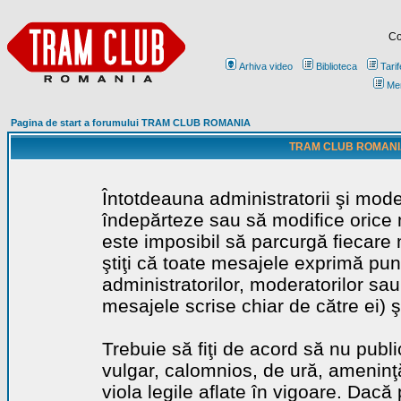
Co
Arhiva video
Biblioteca
Tarif
Me
Pagina de start a forumului TRAM CLUB ROMANIA
TRAM CLUB ROMANIA - 
Întotdeauna administratorii şi mode
îndepărteze sau să modifice orice m
este imposibil să parcurgă fiecare 
ştiţi că toate mesajele exprimă punc
administratorilor, moderatorilor sa
mesajele scrise chiar de către ei) ş
Trebuie să fiţi de acord să nu publ
vulgar, calomnios, de ură, ameninţă
viola legile aflate în vigoare. Dacă 