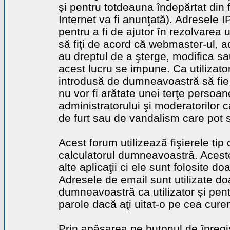
şi pentru totdeauna îndepărtat din 
Internet va fi anunţată). Adresele I
pentru a fi de ajutor în rezolvarea u
să fiţi de acord că webmaster-ul, a
au dreptul de a şterge, modifica sa
acest lucru se impune. Ca utilizator
introdusă de dumneavoastră să fie 
nu vor fi arătate unei terţe perso
administratorului şi moderatorilor c
de furt sau de vandalism care pot 
Acest forum utilizează fişierele tip
calculatorul dumneavoastră. Aceste 
alte aplicaţii ci ele sunt folosite d
Adresele de email sunt utilizate doa
dumneavoastră ca utilizator şi pentr
parole dacă aţi uitat-o pe cea curen
Prin apăsarea pe butonul de înregi