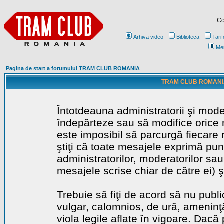
Co
Arhiva video
Biblioteca
Tarif
Me
Pagina de start a forumului TRAM CLUB ROMANIA
TRAM CLUB ROMANIA - 
Întotdeauna administratorii şi mode
îndepărteze sau să modifice orice m
este imposibil să parcurgă fiecare 
ştiţi că toate mesajele exprimă punc
administratorilor, moderatorilor sa
mesajele scrise chiar de către ei) ş
Trebuie să fiţi de acord să nu publ
vulgar, calomnios, de ură, ameninţă
viola legile aflate în vigoare. Dacă 