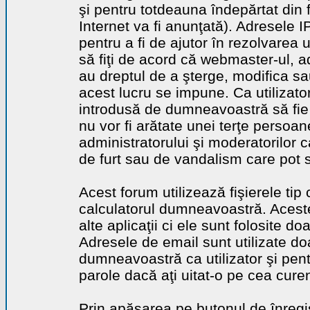
şi pentru totdeauna îndepărtat din 
Internet va fi anunţată). Adresele I
pentru a fi de ajutor în rezolvarea u
să fiţi de acord că webmaster-ul, a
au dreptul de a şterge, modifica sa
acest lucru se impune. Ca utilizator
introdusă de dumneavoastră să fie 
nu vor fi arătate unei terţe perso
administratorului şi moderatorilor c
de furt sau de vandalism care pot 
Acest forum utilizează fişierele tip
calculatorul dumneavoastră. Aceste 
alte aplicaţii ci ele sunt folosite d
Adresele de email sunt utilizate doa
dumneavoastră ca utilizator şi pentr
parole dacă aţi uitat-o pe cea curen
Prin apăsarea pe butonul de înregi