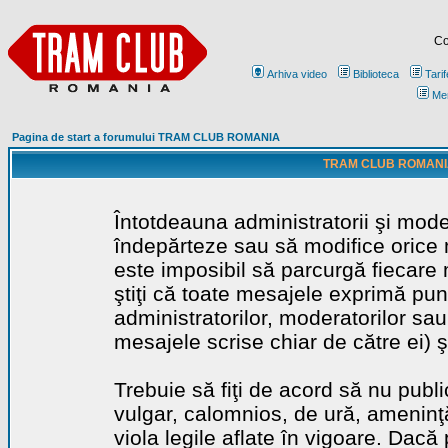
Co
Arhiva video
Biblioteca
Tarif
Me
Pagina de start a forumului TRAM CLUB ROMANIA
TRAM CLUB ROMANIA - 
Întotdeauna administratorii şi mode
îndepărteze sau să modifice orice m
este imposibil să parcurgă fiecare 
ştiţi că toate mesajele exprimă punc
administratorilor, moderatorilor sa
mesajele scrise chiar de către ei) ş
Trebuie să fiţi de acord să nu publ
vulgar, calomnios, de ură, ameninţă
viola legile aflate în vigoare. Dacă 