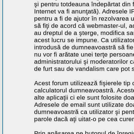
şi pentru totdeauna îndepărtat din 
Internet va fi anunţată). Adresele I
pentru a fi de ajutor în rezolvarea u
să fiţi de acord că webmaster-ul, a
au dreptul de a şterge, modifica sa
acest lucru se impune. Ca utilizator
introdusă de dumneavoastră să fie 
nu vor fi arătate unei terţe perso
administratorului şi moderatorilor c
de furt sau de vandalism care pot 
Acest forum utilizează fişierele tip
calculatorul dumneavoastră. Aceste 
alte aplicaţii ci ele sunt folosite d
Adresele de email sunt utilizate doa
dumneavoastră ca utilizator şi pentr
parole dacă aţi uitat-o pe cea curen
Prin apăsarea pe butonul de înregi