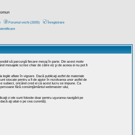
 comun
e
Forumul vechi (2005)
Înregistrare
tentificare
posibil să parcurgă fiecare mesaj în parte. Din acest motiv
ând mesajele scrise chiar de către ei) şi de aceea ei nu pot fi
 legile aflate în vigoare. Dacă publicaţi astfel de materiale
sunt stocate pentru a fi de ajutor în rezolvarea unor astfel de
rice subiect, oricând cred ei că acest lucru se impune. Ca
erţe persoane fără consimţământul webmaster-ului,
caţii ci ele sunt folosite doar pentru uşurarea navigării pe
 dacă aţi uitat-o pe cea curentă).