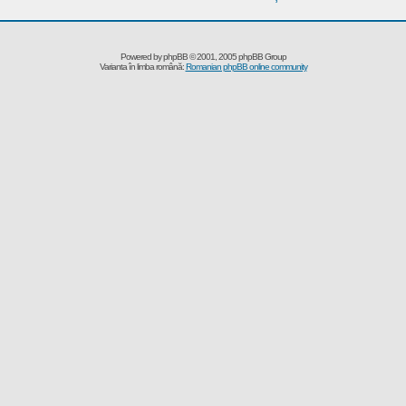
Powered by
phpBB
© 2001, 2005 phpBB Group
Varianta în limba română:
Romanian phpBB online community