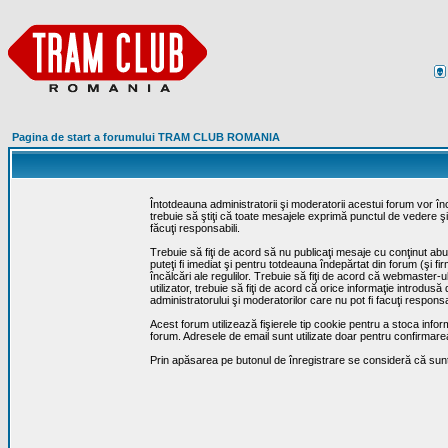
Pagina de start a forumului TRAM CLUB ROMANIA
Întotdeauna administratorii şi moderatorii acestui forum vor î
trebuie să ştiţi că toate mesajele exprimă punctul de vedere şi 
făcuţi responsabili.
Trebuie să fiţi de acord să nu publicaţi mesaje cu conţinut abuz
puteţi fi imediat şi pentru totdeauna îndepărtat din forum (şi f
încălcări ale regulilor. Trebuie să fiţi de acord că webmaster-
utilizator, trebuie să fiţi de acord că orice informaţie introd
administratorului şi moderatorilor care nu pot fi facuţi respon
Acest forum utilizează fişierele tip cookie pentru a stoca infor
forum. Adresele de email sunt utilizate doar pentru confirmarea 
Prin apăsarea pe butonul de înregistrare se consideră că sunte