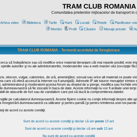
TRAM CLUB ROMANIA
Comunitatea prietenilor mijloacelor de transport in
Arhiva video
Biblioteca
Tarife
Harti
Locatii
Retele
Planificator rut
Membri
Profil
Căutare
Mesaje private
Au
TRAM CLUB ROMANIA - Termenii acordului de înregistrare
ncerca să îndepărteze sau să modifice orice material deranjant cât mai repede posibil; este im
opiniile autorilor şi nu ale administratorilor, moderatorilor sau a web master-ului (excepţie făc
iv, obscen, vulgar, calomnios, de ură, ameninţător, sexual sau orice alt material ce poate viola
irma care vă oferă accesul la Internet va fi anunţată). Adresele IP ale tuturor mesajelor trimise 
ul, administratorul şi moderatorii acestui forum au dreptul de a şterge, modifica sau închide o
usă de dumneavoastră să fie stocată în baza de date. Aceste informaţii nu vor fi arătate unei t
sabili de atacurile de furt sau de vandalism care pot să ducă la compromiterea datelor.
maţiile pe calculatorul dumneavoastră. Aceste fişiere cookie nu conţin informaţii despre alte apli
înregistrării dumneavoastră ca utilizator şi pentru parolă (şi pentru trimiterea unei noi parole
ţi de acord cu aceste condiţii.
Sunt de acord cu aceste condiţii şi declar că am
peste
13 ani
Sunt de acord cu aceste condiţii şi declar că am
sub
13 ani
Nu sunt de acord cu aceste condiţii