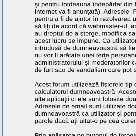
şi pentru totdeauna îndepărtat din 
Internet va fi anunţată). Adresele I
pentru a fi de ajutor în rezolvarea u
să fiţi de acord că webmaster-ul, a
au dreptul de a şterge, modifica sa
acest lucru se impune. Ca utilizator
introdusă de dumneavoastră să fie 
nu vor fi arătate unei terţe perso
administratorului şi moderatorilor c
de furt sau de vandalism care pot 
Acest forum utilizează fişierele tip
calculatorul dumneavoastră. Aceste 
alte aplicaţii ci ele sunt folosite d
Adresele de email sunt utilizate doa
dumneavoastră ca utilizator şi pentr
parole dacă aţi uitat-o pe cea curen
Prin apăsarea pe butonul de înregi