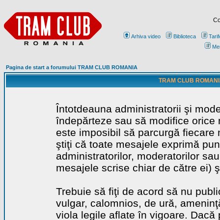
Co
Arhiva video
Biblioteca
Tarif
Me
Pagina de start a forumului TRAM CLUB ROMANIA
TRAM CLUB ROMANIA - 
Întotdeauna administratorii şi mode
îndepărteze sau să modifice orice m
este imposibil să parcurgă fiecare 
ştiţi că toate mesajele exprimă punc
administratorilor, moderatorilor sa
mesajele scrise chiar de către ei) ş
Trebuie să fiţi de acord să nu publ
vulgar, calomnios, de ură, ameninţă
viola legile aflate în vigoare. Dacă 