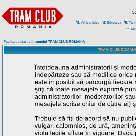
Co
Arhiva video
Biblioteca
Tarif
Me
Pagina de start a forumului TRAM CLUB ROMANIA
TRAM CLUB ROMANIA - 
Întotdeauna administratorii şi mode
îndepărteze sau să modifice orice m
este imposibil să parcurgă fiecare 
ştiţi că toate mesajele exprimă punc
administratorilor, moderatorilor sa
mesajele scrise chiar de către ei) ş
Trebuie să fiţi de acord să nu publ
vulgar, calomnios, de ură, ameninţă
viola legile aflate în vigoare. Dacă 