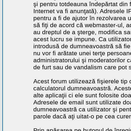
şi pentru totdeauna îndepărtat din 
Internet va fi anunţată). Adresele I
pentru a fi de ajutor în rezolvarea u
să fiţi de acord că webmaster-ul, a
au dreptul de a şterge, modifica sa
acest lucru se impune. Ca utilizator
introdusă de dumneavoastră să fie 
nu vor fi arătate unei terţe perso
administratorului şi moderatorilor c
de furt sau de vandalism care pot 
Acest forum utilizează fişierele tip
calculatorul dumneavoastră. Aceste 
alte aplicaţii ci ele sunt folosite d
Adresele de email sunt utilizate doa
dumneavoastră ca utilizator şi pentr
parole dacă aţi uitat-o pe cea curen
Prin apăsarea pe butonul de înregi