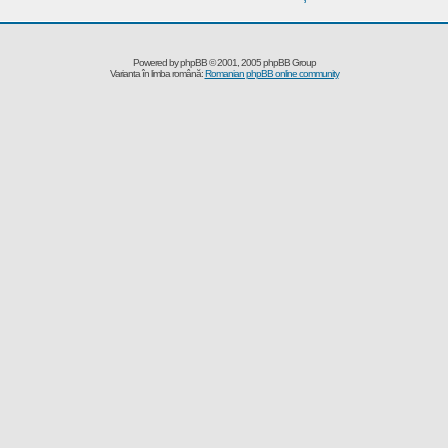
Powered by
phpBB
© 2001, 2005 phpBB Group
Varianta în limba română:
Romanian phpBB online community