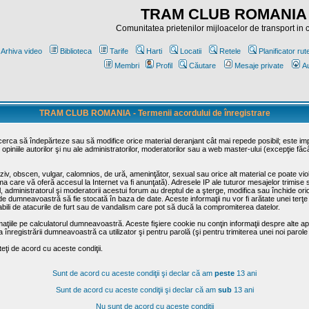
TRAM CLUB ROMANIA
Comunitatea prietenilor mijloacelor de transport in
Arhiva video
Biblioteca
Tarife
Harti
Locatii
Retele
Planificator rut
Membri
Profil
Căutare
Mesaje private
Au
TRAM CLUB ROMANIA - Termenii acordului de înregistrare
ncerca să îndepărteze sau să modifice orice material deranjant cât mai repede posibil; este im
opiniile autorilor şi nu ale administratorilor, moderatorilor sau a web master-ului (excepţie făc
iv, obscen, vulgar, calomnios, de ură, ameninţător, sexual sau orice alt material ce poate viola
irma care vă oferă accesul la Internet va fi anunţată). Adresele IP ale tuturor mesajelor trimise 
ul, administratorul şi moderatorii acestui forum au dreptul de a şterge, modifica sau închide o
usă de dumneavoastră să fie stocată în baza de date. Aceste informaţii nu vor fi arătate unei t
sabili de atacurile de furt sau de vandalism care pot să ducă la compromiterea datelor.
maţiile pe calculatorul dumneavoastră. Aceste fişiere cookie nu conţin informaţii despre alte apli
înregistrării dumneavoastră ca utilizator şi pentru parolă (şi pentru trimiterea unei noi parole
ţi de acord cu aceste condiţii.
Sunt de acord cu aceste condiţii şi declar că am
peste
13 ani
Sunt de acord cu aceste condiţii şi declar că am
sub
13 ani
Nu sunt de acord cu aceste condiţii