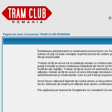
Pagina de start a forumului TRAM CLUB ROMANIA
Întotdeauna administratorii şi moderatorii acestui forum vor î
trebuie să ştiţi că toate mesajele exprimă punctul de vedere şi 
făcuţi responsabili.
Trebuie să fiţi de acord să nu publicaţi mesaje cu conţinut abuz
puteţi fi imediat şi pentru totdeauna îndepărtat din forum (şi f
încălcări ale regulilor. Trebuie să fiţi de acord că webmaster-
utilizator, trebuie să fiţi de acord că orice informaţie introd
administratorului şi moderatorilor care nu pot fi facuţi respon
Acest forum utilizează fişierele tip cookie pentru a stoca infor
forum. Adresele de email sunt utilizate doar pentru confirmarea 
Prin apăsarea pe butonul de înregistrare se consideră că sunte