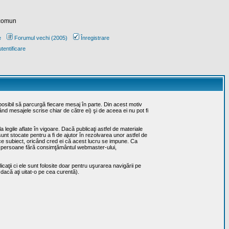
 comun
e
Forumul vechi (2005)
Înregistrare
tentificare
posibil să parcurgă fiecare mesaj în parte. Din acest motiv
ând mesajele scrise chiar de către ei) şi de aceea ei nu pot fi
 legile aflate în vigoare. Dacă publicaţi astfel de materiale
sunt stocate pentru a fi de ajutor în rezolvarea unor astfel de
rice subiect, oricând cred ei că acest lucru se impune. Ca
erţe persoane fără consimţământul webmaster-ului,
caţii ci ele sunt folosite doar pentru uşurarea navigării pe
 dacă aţi uitat-o pe cea curentă).