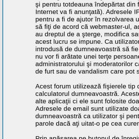
şi pentru totdeauna îndepărtat din 
Internet va fi anunţată). Adresele I
pentru a fi de ajutor în rezolvarea u
să fiţi de acord că webmaster-ul, a
au dreptul de a şterge, modifica sa
acest lucru se impune. Ca utilizator
introdusă de dumneavoastră să fie 
nu vor fi arătate unei terţe perso
administratorului şi moderatorilor c
de furt sau de vandalism care pot 
Acest forum utilizează fişierele tip
calculatorul dumneavoastră. Aceste 
alte aplicaţii ci ele sunt folosite d
Adresele de email sunt utilizate doa
dumneavoastră ca utilizator şi pentr
parole dacă aţi uitat-o pe cea curen
Prin apăsarea pe butonul de înregi