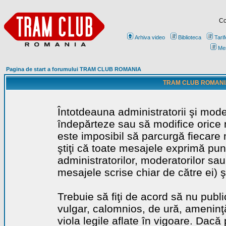
Co
Arhiva video
Biblioteca
Tarif
Me
Pagina de start a forumului TRAM CLUB ROMANIA
TRAM CLUB ROMANIA - 
Întotdeauna administratorii şi mode
îndepărteze sau să modifice orice m
este imposibil să parcurgă fiecare 
ştiţi că toate mesajele exprimă punc
administratorilor, moderatorilor sa
mesajele scrise chiar de către ei) ş
Trebuie să fiţi de acord să nu publ
vulgar, calomnios, de ură, ameninţă
viola legile aflate în vigoare. Dacă 