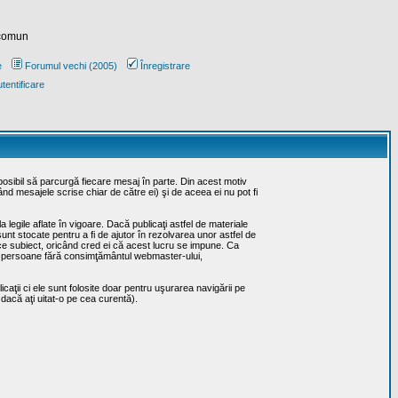
 comun
e
Forumul vechi (2005)
Înregistrare
tentificare
posibil să parcurgă fiecare mesaj în parte. Din acest motiv
ând mesajele scrise chiar de către ei) şi de aceea ei nu pot fi
 legile aflate în vigoare. Dacă publicaţi astfel de materiale
sunt stocate pentru a fi de ajutor în rezolvarea unor astfel de
rice subiect, oricând cred ei că acest lucru se impune. Ca
erţe persoane fără consimţământul webmaster-ului,
caţii ci ele sunt folosite doar pentru uşurarea navigării pe
 dacă aţi uitat-o pe cea curentă).