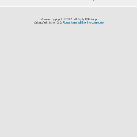
Powered by
phpBB
© 2001, 2005 phpBB Group
Varianta în limba română:
Romanian phpBB online community