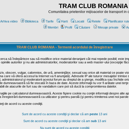
TRAM CLUB ROMANIA
Comunitatea prietenilor mijloacelor de transport in
Arhiva video
Biblioteca
Tarife
Harti
Locatii
Retele
Planificator rut
Membri
Profil
Căutare
Mesaje private
Au
TRAM CLUB ROMANIA - Termenii acordului de înregistrare
ncerca să îndepărteze sau să modifice orice material deranjant cât mai repede posibil; este im
opiniile autorilor şi nu ale administratorilor, moderatorilor sau a web master-ului (excepţie făc
iv, obscen, vulgar, calomnios, de ură, ameninţător, sexual sau orice alt material ce poate viola
irma care vă oferă accesul la Internet va fi anunţată). Adresele IP ale tuturor mesajelor trimise 
ul, administratorul şi moderatorii acestui forum au dreptul de a şterge, modifica sau închide o
usă de dumneavoastră să fie stocată în baza de date. Aceste informaţii nu vor fi arătate unei t
sabili de atacurile de furt sau de vandalism care pot să ducă la compromiterea datelor.
maţiile pe calculatorul dumneavoastră. Aceste fişiere cookie nu conţin informaţii despre alte apli
înregistrării dumneavoastră ca utilizator şi pentru parolă (şi pentru trimiterea unei noi parole
ţi de acord cu aceste condiţii.
Sunt de acord cu aceste condiţii şi declar că am
peste
13 ani
Sunt de acord cu aceste condiţii şi declar că am
sub
13 ani
Nu sunt de acord cu aceste condiţii