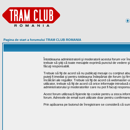
Pagina de start a forumului TRAM CLUB ROMANIA
Întotdeauna administratorii şi moderatorii acestui forum vor î
trebuie să ştiţi că toate mesajele exprimă punctul de vedere şi 
făcuţi responsabili.
Trebuie să fiţi de acord să nu publicaţi mesaje cu conţinut abuz
puteţi fi imediat şi pentru totdeauna îndepărtat din forum (şi f
încălcări ale regulilor. Trebuie să fiţi de acord că webmaster-
utilizator, trebuie să fiţi de acord că orice informaţie introd
administratorului şi moderatorilor care nu pot fi facuţi respon
Acest forum utilizează fişierele tip cookie pentru a stoca infor
forum. Adresele de email sunt utilizate doar pentru confirmarea 
Prin apăsarea pe butonul de înregistrare se consideră că sunte