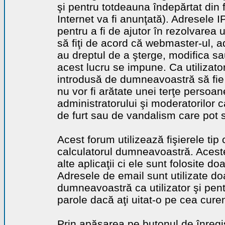
şi pentru totdeauna îndepărtat din 
Internet va fi anunţată). Adresele I
pentru a fi de ajutor în rezolvarea u
să fiţi de acord că webmaster-ul, a
au dreptul de a şterge, modifica sa
acest lucru se impune. Ca utilizator
introdusă de dumneavoastră să fie 
nu vor fi arătate unei terţe perso
administratorului şi moderatorilor c
de furt sau de vandalism care pot 
Acest forum utilizează fişierele tip
calculatorul dumneavoastră. Aceste 
alte aplicaţii ci ele sunt folosite d
Adresele de email sunt utilizate doa
dumneavoastră ca utilizator şi pentr
parole dacă aţi uitat-o pe cea curen
Prin apăsarea pe butonul de înregi