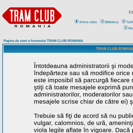
Co
Arhiva video
Biblioteca
Tarif
Me
Pagina de start a forumului TRAM CLUB ROMANIA
TRAM CLUB ROMANIA - 
Întotdeauna administratorii şi mode
îndepărteze sau să modifice orice m
este imposibil să parcurgă fiecare 
ştiţi că toate mesajele exprimă punc
administratorilor, moderatorilor sa
mesajele scrise chiar de către ei) ş
Trebuie să fiţi de acord să nu publ
vulgar, calomnios, de ură, ameninţă
viola legile aflate în vigoare. Dacă 