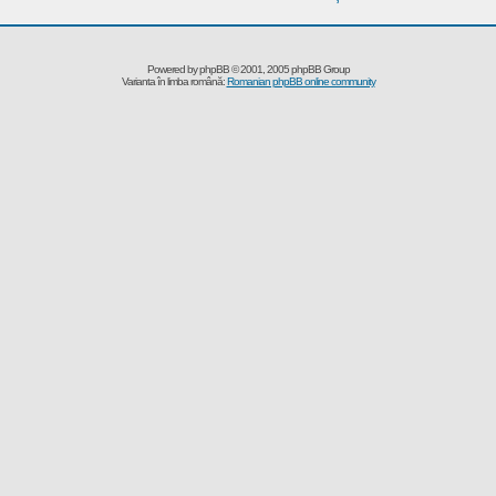
Powered by
phpBB
© 2001, 2005 phpBB Group
Varianta în limba română:
Romanian phpBB online community