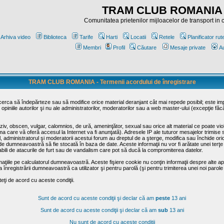
TRAM CLUB ROMANIA
Comunitatea prietenilor mijloacelor de transport in
Arhiva video
Biblioteca
Tarife
Harti
Locatii
Retele
Planificator rut
Membri
Profil
Căutare
Mesaje private
Au
TRAM CLUB ROMANIA - Termenii acordului de înregistrare
ncerca să îndepărteze sau să modifice orice material deranjant cât mai repede posibil; este im
opiniile autorilor şi nu ale administratorilor, moderatorilor sau a web master-ului (excepţie făc
iv, obscen, vulgar, calomnios, de ură, ameninţător, sexual sau orice alt material ce poate viola
irma care vă oferă accesul la Internet va fi anunţată). Adresele IP ale tuturor mesajelor trimise 
ul, administratorul şi moderatorii acestui forum au dreptul de a şterge, modifica sau închide o
usă de dumneavoastră să fie stocată în baza de date. Aceste informaţii nu vor fi arătate unei t
sabili de atacurile de furt sau de vandalism care pot să ducă la compromiterea datelor.
maţiile pe calculatorul dumneavoastră. Aceste fişiere cookie nu conţin informaţii despre alte apli
înregistrării dumneavoastră ca utilizator şi pentru parolă (şi pentru trimiterea unei noi parole
ţi de acord cu aceste condiţii.
Sunt de acord cu aceste condiţii şi declar că am
peste
13 ani
Sunt de acord cu aceste condiţii şi declar că am
sub
13 ani
Nu sunt de acord cu aceste condiţii