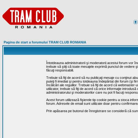
Pagina de start a forumului TRAM CLUB ROMANIA
Întotdeauna administratorii şi moderatorii acestui forum vor î
trebuie să ştiţi că toate mesajele exprimă punctul de vedere şi 
făcuţi responsabili.
Trebuie să fiţi de acord să nu publicaţi mesaje cu conţinut abuz
puteţi fi imediat şi pentru totdeauna îndepărtat din forum (şi f
încălcări ale regulilor. Trebuie să fiţi de acord că webmaster-
utilizator, trebuie să fiţi de acord că orice informaţie introd
administratorului şi moderatorilor care nu pot fi facuţi respon
Acest forum utilizează fişierele tip cookie pentru a stoca infor
forum. Adresele de email sunt utilizate doar pentru confirmarea 
Prin apăsarea pe butonul de înregistrare se consideră că sunte