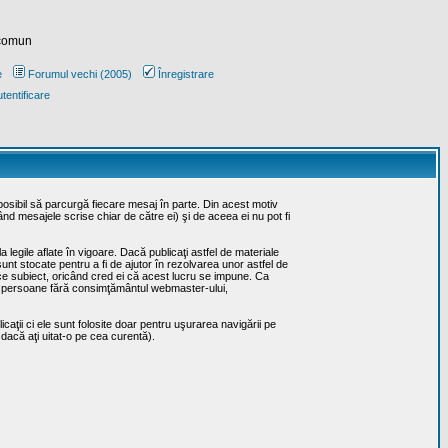
 comun
e
Forumul vechi (2005)
Înregistrare
tentificare
posibil să parcurgă fiecare mesaj în parte. Din acest motiv
ând mesajele scrise chiar de către ei) şi de aceea ei nu pot fi
 legile aflate în vigoare. Dacă publicaţi astfel de materiale
sunt stocate pentru a fi de ajutor în rezolvarea unor astfel de
rice subiect, oricând cred ei că acest lucru se impune. Ca
erţe persoane fără consimţământul webmaster-ului,
caţii ci ele sunt folosite doar pentru uşurarea navigării pe
 dacă aţi uitat-o pe cea curentă).