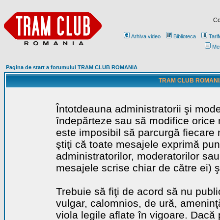
Co
Arhiva video
Biblioteca
Tarif
Me
Pagina de start a forumului TRAM CLUB ROMANIA
TRAM CLUB ROMANIA - 
Întotdeauna administratorii şi mode
îndepărteze sau să modifice orice m
este imposibil să parcurgă fiecare 
ştiţi că toate mesajele exprimă punc
administratorilor, moderatorilor sa
mesajele scrise chiar de către ei) ş
Trebuie să fiţi de acord să nu publ
vulgar, calomnios, de ură, ameninţă
viola legile aflate în vigoare. Dacă 