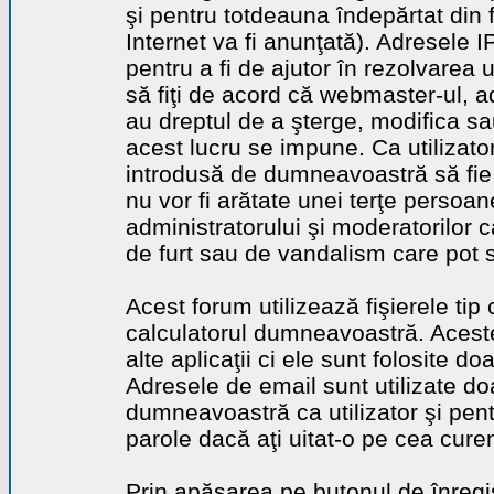
şi pentru totdeauna îndepărtat din 
Internet va fi anunţată). Adresele I
pentru a fi de ajutor în rezolvarea u
să fiţi de acord că webmaster-ul, a
au dreptul de a şterge, modifica sa
acest lucru se impune. Ca utilizator
introdusă de dumneavoastră să fie 
nu vor fi arătate unei terţe perso
administratorului şi moderatorilor c
de furt sau de vandalism care pot 
Acest forum utilizează fişierele tip
calculatorul dumneavoastră. Aceste 
alte aplicaţii ci ele sunt folosite d
Adresele de email sunt utilizate doa
dumneavoastră ca utilizator şi pentr
parole dacă aţi uitat-o pe cea curen
Prin apăsarea pe butonul de înregi