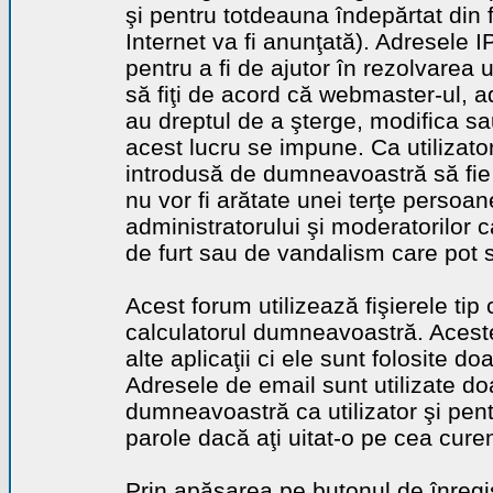
şi pentru totdeauna îndepărtat din 
Internet va fi anunţată). Adresele I
pentru a fi de ajutor în rezolvarea u
să fiţi de acord că webmaster-ul, a
au dreptul de a şterge, modifica sa
acest lucru se impune. Ca utilizator
introdusă de dumneavoastră să fie 
nu vor fi arătate unei terţe perso
administratorului şi moderatorilor c
de furt sau de vandalism care pot 
Acest forum utilizează fişierele tip
calculatorul dumneavoastră. Aceste 
alte aplicaţii ci ele sunt folosite d
Adresele de email sunt utilizate doa
dumneavoastră ca utilizator şi pentr
parole dacă aţi uitat-o pe cea curen
Prin apăsarea pe butonul de înregi