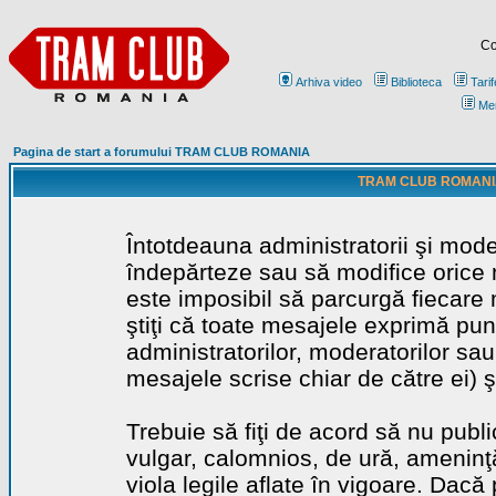
Co
Arhiva video
Biblioteca
Tarif
Me
Pagina de start a forumului TRAM CLUB ROMANIA
TRAM CLUB ROMANIA - 
Întotdeauna administratorii şi mode
îndepărteze sau să modifice orice m
este imposibil să parcurgă fiecare 
ştiţi că toate mesajele exprimă punc
administratorilor, moderatorilor sa
mesajele scrise chiar de către ei) ş
Trebuie să fiţi de acord să nu publ
vulgar, calomnios, de ură, ameninţă
viola legile aflate în vigoare. Dacă 