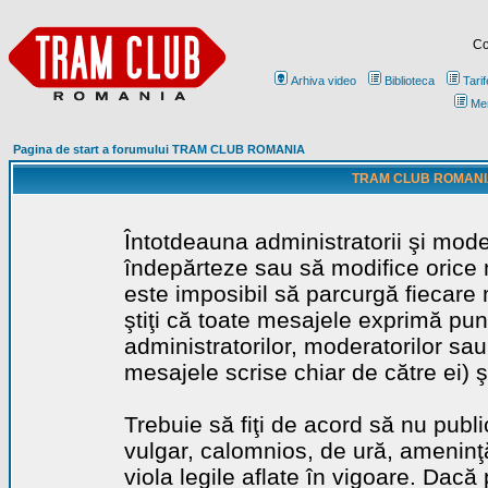
Co
Arhiva video
Biblioteca
Tarif
Me
Pagina de start a forumului TRAM CLUB ROMANIA
TRAM CLUB ROMANIA - 
Întotdeauna administratorii şi mode
îndepărteze sau să modifice orice m
este imposibil să parcurgă fiecare 
ştiţi că toate mesajele exprimă punc
administratorilor, moderatorilor sa
mesajele scrise chiar de către ei) ş
Trebuie să fiţi de acord să nu publ
vulgar, calomnios, de ură, ameninţă
viola legile aflate în vigoare. Dacă 