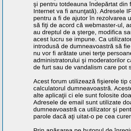
şi pentru totdeauna îndepărtat din 
Internet va fi anunţată). Adresele I
pentru a fi de ajutor în rezolvarea u
să fiţi de acord că webmaster-ul, a
au dreptul de a şterge, modifica sa
acest lucru se impune. Ca utilizator
introdusă de dumneavoastră să fie 
nu vor fi arătate unei terţe perso
administratorului şi moderatorilor c
de furt sau de vandalism care pot 
Acest forum utilizează fişierele tip
calculatorul dumneavoastră. Aceste 
alte aplicaţii ci ele sunt folosite d
Adresele de email sunt utilizate doa
dumneavoastră ca utilizator şi pentr
parole dacă aţi uitat-o pe cea curen
Prin apăsarea pe butonul de înregi