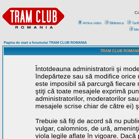
Co
Arhiva video
Biblioteca
Tarif
Me
Pagina de start a forumului TRAM CLUB ROMANIA
TRAM CLUB ROMANIA - 
Întotdeauna administratorii şi mode
îndepărteze sau să modifice orice m
este imposibil să parcurgă fiecare 
ştiţi că toate mesajele exprimă punc
administratorilor, moderatorilor sa
mesajele scrise chiar de către ei) ş
Trebuie să fiţi de acord să nu publ
vulgar, calomnios, de ură, ameninţă
viola legile aflate în vigoare. Dacă 