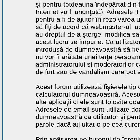
şi pentru totdeauna îndepărtat din 
Internet va fi anunţată). Adresele I
pentru a fi de ajutor în rezolvarea u
să fiţi de acord că webmaster-ul, a
au dreptul de a şterge, modifica sa
acest lucru se impune. Ca utilizator
introdusă de dumneavoastră să fie 
nu vor fi arătate unei terţe perso
administratorului şi moderatorilor c
de furt sau de vandalism care pot 
Acest forum utilizează fişierele tip
calculatorul dumneavoastră. Aceste 
alte aplicaţii ci ele sunt folosite d
Adresele de email sunt utilizate doa
dumneavoastră ca utilizator şi pentr
parole dacă aţi uitat-o pe cea curen
Prin apăsarea pe butonul de înregi