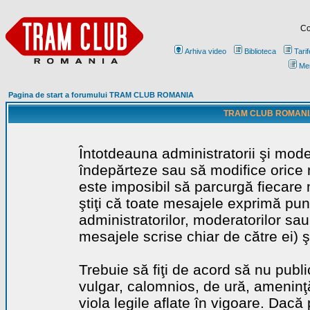
Co
Arhiva video
Biblioteca
Tarif
Me
Pagina de start a forumului TRAM CLUB ROMANIA
TRAM CLUB ROMANIA - 
Întotdeauna administratorii şi mode
îndepărteze sau să modifice orice m
este imposibil să parcurgă fiecare 
ştiţi că toate mesajele exprimă punc
administratorilor, moderatorilor sa
mesajele scrise chiar de către ei) ş
Trebuie să fiţi de acord să nu publ
vulgar, calomnios, de ură, ameninţă
viola legile aflate în vigoare. Dacă 