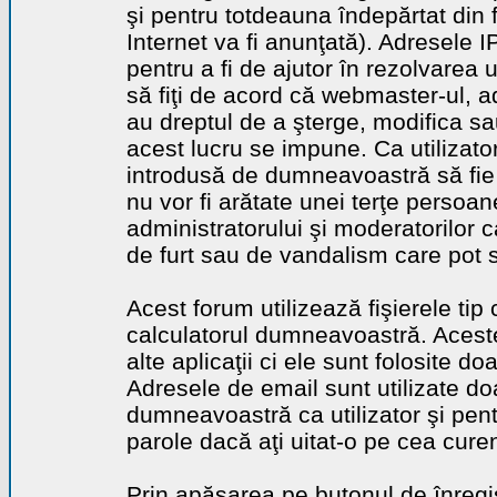
şi pentru totdeauna îndepărtat din 
Internet va fi anunţată). Adresele I
pentru a fi de ajutor în rezolvarea u
să fiţi de acord că webmaster-ul, a
au dreptul de a şterge, modifica sa
acest lucru se impune. Ca utilizator
introdusă de dumneavoastră să fie 
nu vor fi arătate unei terţe perso
administratorului şi moderatorilor c
de furt sau de vandalism care pot 
Acest forum utilizează fişierele tip
calculatorul dumneavoastră. Aceste 
alte aplicaţii ci ele sunt folosite d
Adresele de email sunt utilizate doa
dumneavoastră ca utilizator şi pentr
parole dacă aţi uitat-o pe cea curen
Prin apăsarea pe butonul de înregi