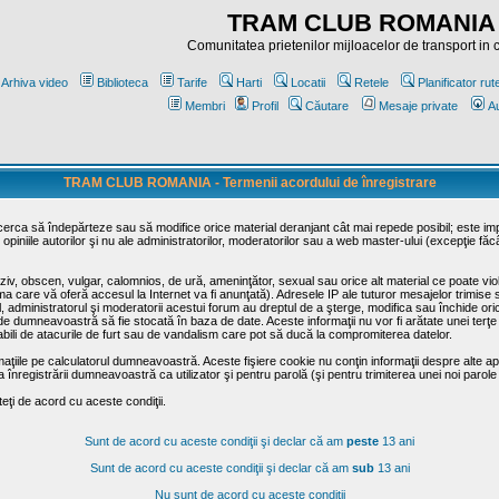
TRAM CLUB ROMANIA
Comunitatea prietenilor mijloacelor de transport in
Arhiva video
Biblioteca
Tarife
Harti
Locatii
Retele
Planificator rut
Membri
Profil
Căutare
Mesaje private
Au
TRAM CLUB ROMANIA - Termenii acordului de înregistrare
ncerca să îndepărteze sau să modifice orice material deranjant cât mai repede posibil; este im
opiniile autorilor şi nu ale administratorilor, moderatorilor sau a web master-ului (excepţie făc
iv, obscen, vulgar, calomnios, de ură, ameninţător, sexual sau orice alt material ce poate viola
irma care vă oferă accesul la Internet va fi anunţată). Adresele IP ale tuturor mesajelor trimise 
ul, administratorul şi moderatorii acestui forum au dreptul de a şterge, modifica sau închide o
usă de dumneavoastră să fie stocată în baza de date. Aceste informaţii nu vor fi arătate unei t
sabili de atacurile de furt sau de vandalism care pot să ducă la compromiterea datelor.
maţiile pe calculatorul dumneavoastră. Aceste fişiere cookie nu conţin informaţii despre alte apli
înregistrării dumneavoastră ca utilizator şi pentru parolă (şi pentru trimiterea unei noi parole
ţi de acord cu aceste condiţii.
Sunt de acord cu aceste condiţii şi declar că am
peste
13 ani
Sunt de acord cu aceste condiţii şi declar că am
sub
13 ani
Nu sunt de acord cu aceste condiţii