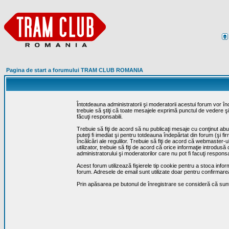
Pagina de start a forumului TRAM CLUB ROMANIA
Întotdeauna administratorii şi moderatorii acestui forum vor î
trebuie să ştiţi că toate mesajele exprimă punctul de vedere şi 
făcuţi responsabili.
Trebuie să fiţi de acord să nu publicaţi mesaje cu conţinut abuz
puteţi fi imediat şi pentru totdeauna îndepărtat din forum (şi f
încălcări ale regulilor. Trebuie să fiţi de acord că webmaster-
utilizator, trebuie să fiţi de acord că orice informaţie introd
administratorului şi moderatorilor care nu pot fi facuţi respon
Acest forum utilizează fişierele tip cookie pentru a stoca infor
forum. Adresele de email sunt utilizate doar pentru confirmarea 
Prin apăsarea pe butonul de înregistrare se consideră că sunte