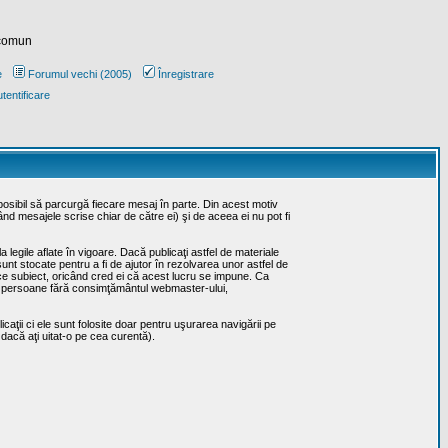
 comun
e
Forumul vechi (2005)
Înregistrare
tentificare
posibil să parcurgă fiecare mesaj în parte. Din acest motiv
ând mesajele scrise chiar de către ei) şi de aceea ei nu pot fi
 legile aflate în vigoare. Dacă publicaţi astfel de materiale
sunt stocate pentru a fi de ajutor în rezolvarea unor astfel de
rice subiect, oricând cred ei că acest lucru se impune. Ca
erţe persoane fără consimţământul webmaster-ului,
caţii ci ele sunt folosite doar pentru uşurarea navigării pe
 dacă aţi uitat-o pe cea curentă).