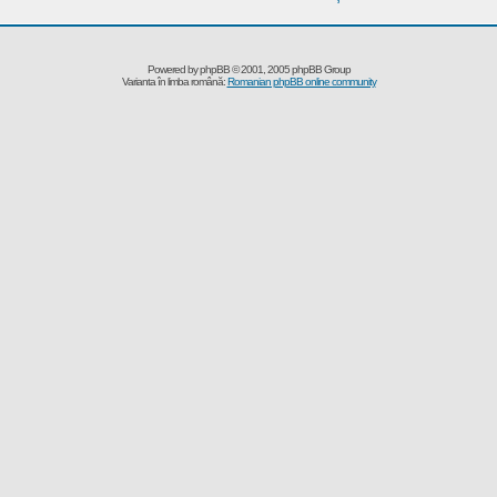
Powered by
phpBB
© 2001, 2005 phpBB Group
Varianta în limba română:
Romanian phpBB online community