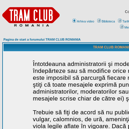
Co
Arhiva video
Biblioteca
Tarif
Me
Pagina de start a forumului TRAM CLUB ROMANIA
TRAM CLUB ROMANIA - 
Întotdeauna administratorii şi mode
îndepărteze sau să modifice orice m
este imposibil să parcurgă fiecare 
ştiţi că toate mesajele exprimă punc
administratorilor, moderatorilor sa
mesajele scrise chiar de către ei) ş
Trebuie să fiţi de acord să nu publ
vulgar, calomnios, de ură, ameninţă
viola legile aflate în vigoare. Dacă 