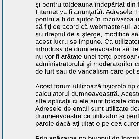
şi pentru totdeauna îndepărtat din 
Internet va fi anunţată). Adresele I
pentru a fi de ajutor în rezolvarea u
să fiţi de acord că webmaster-ul, a
au dreptul de a şterge, modifica sa
acest lucru se impune. Ca utilizator
introdusă de dumneavoastră să fie 
nu vor fi arătate unei terţe perso
administratorului şi moderatorilor c
de furt sau de vandalism care pot 
Acest forum utilizează fişierele tip
calculatorul dumneavoastră. Aceste 
alte aplicaţii ci ele sunt folosite d
Adresele de email sunt utilizate doa
dumneavoastră ca utilizator şi pentr
parole dacă aţi uitat-o pe cea curen
Prin apăsarea pe butonul de înregi