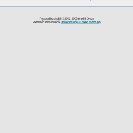
Powered by
phpBB
© 2001, 2005 phpBB Group
Varianta în limba română:
Romanian phpBB online community