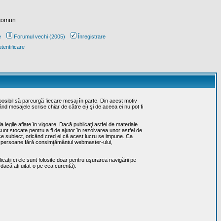
 comun
e
Forumul vechi (2005)
Înregistrare
tentificare
posibil să parcurgă fiecare mesaj în parte. Din acest motiv
ând mesajele scrise chiar de către ei) şi de aceea ei nu pot fi
 legile aflate în vigoare. Dacă publicaţi astfel de materiale
sunt stocate pentru a fi de ajutor în rezolvarea unor astfel de
rice subiect, oricând cred ei că acest lucru se impune. Ca
erţe persoane fără consimţământul webmaster-ului,
caţii ci ele sunt folosite doar pentru uşurarea navigării pe
 dacă aţi uitat-o pe cea curentă).