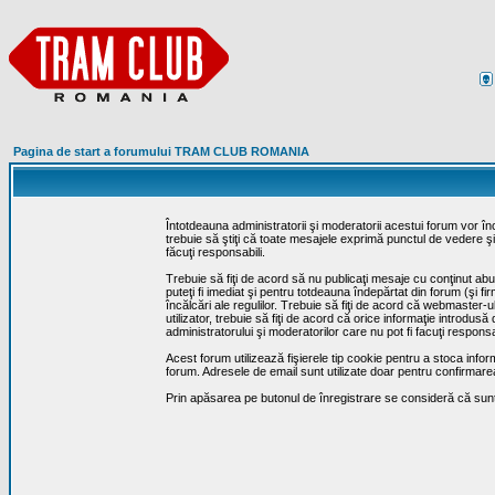
Pagina de start a forumului TRAM CLUB ROMANIA
Întotdeauna administratorii şi moderatorii acestui forum vor î
trebuie să ştiţi că toate mesajele exprimă punctul de vedere şi 
făcuţi responsabili.
Trebuie să fiţi de acord să nu publicaţi mesaje cu conţinut abuz
puteţi fi imediat şi pentru totdeauna îndepărtat din forum (şi f
încălcări ale regulilor. Trebuie să fiţi de acord că webmaster-
utilizator, trebuie să fiţi de acord că orice informaţie introd
administratorului şi moderatorilor care nu pot fi facuţi respon
Acest forum utilizează fişierele tip cookie pentru a stoca infor
forum. Adresele de email sunt utilizate doar pentru confirmarea 
Prin apăsarea pe butonul de înregistrare se consideră că sunte