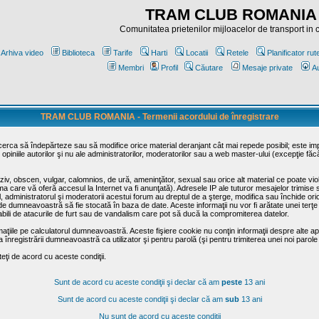
TRAM CLUB ROMANIA
Comunitatea prietenilor mijloacelor de transport in
Arhiva video
Biblioteca
Tarife
Harti
Locatii
Retele
Planificator rut
Membri
Profil
Căutare
Mesaje private
Au
TRAM CLUB ROMANIA - Termenii acordului de înregistrare
ncerca să îndepărteze sau să modifice orice material deranjant cât mai repede posibil; este im
opiniile autorilor şi nu ale administratorilor, moderatorilor sau a web master-ului (excepţie făc
iv, obscen, vulgar, calomnios, de ură, ameninţător, sexual sau orice alt material ce poate viola
irma care vă oferă accesul la Internet va fi anunţată). Adresele IP ale tuturor mesajelor trimise 
ul, administratorul şi moderatorii acestui forum au dreptul de a şterge, modifica sau închide o
usă de dumneavoastră să fie stocată în baza de date. Aceste informaţii nu vor fi arătate unei t
sabili de atacurile de furt sau de vandalism care pot să ducă la compromiterea datelor.
maţiile pe calculatorul dumneavoastră. Aceste fişiere cookie nu conţin informaţii despre alte apli
înregistrării dumneavoastră ca utilizator şi pentru parolă (şi pentru trimiterea unei noi parole
ţi de acord cu aceste condiţii.
Sunt de acord cu aceste condiţii şi declar că am
peste
13 ani
Sunt de acord cu aceste condiţii şi declar că am
sub
13 ani
Nu sunt de acord cu aceste condiţii