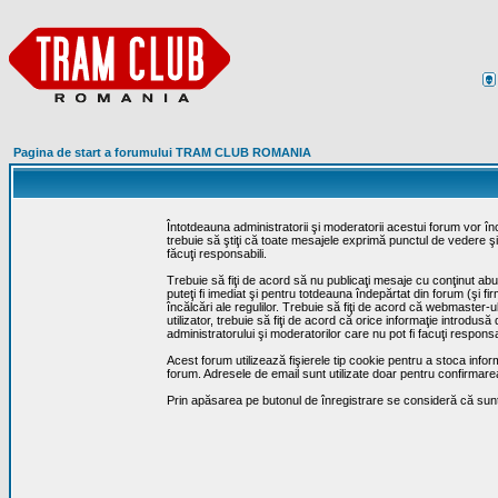
Pagina de start a forumului TRAM CLUB ROMANIA
Întotdeauna administratorii şi moderatorii acestui forum vor î
trebuie să ştiţi că toate mesajele exprimă punctul de vedere şi 
făcuţi responsabili.
Trebuie să fiţi de acord să nu publicaţi mesaje cu conţinut abuz
puteţi fi imediat şi pentru totdeauna îndepărtat din forum (şi f
încălcări ale regulilor. Trebuie să fiţi de acord că webmaster-
utilizator, trebuie să fiţi de acord că orice informaţie introd
administratorului şi moderatorilor care nu pot fi facuţi respon
Acest forum utilizează fişierele tip cookie pentru a stoca infor
forum. Adresele de email sunt utilizate doar pentru confirmarea 
Prin apăsarea pe butonul de înregistrare se consideră că sunte