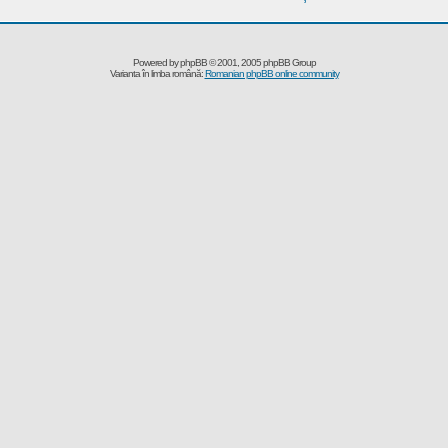
Powered by
phpBB
© 2001, 2005 phpBB Group
Varianta în limba română:
Romanian phpBB online community