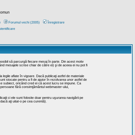
 comun
e
Forumul vechi (2005)
Înregistrare
tentificare
posibil să parcurgă fiecare mesaj în parte. Din acest motiv
ând mesajele scrise chiar de către ei) şi de aceea ei nu pot fi
 legile aflate în vigoare. Dacă publicaţi astfel de materiale
sunt stocate pentru a fi de ajutor în rezolvarea unor astfel de
rice subiect, oricând cred ei că acest lucru se impune. Ca
erţe persoane fără consimţământul webmaster-ului,
caţii ci ele sunt folosite doar pentru uşurarea navigării pe
 dacă aţi uitat-o pe cea curentă).