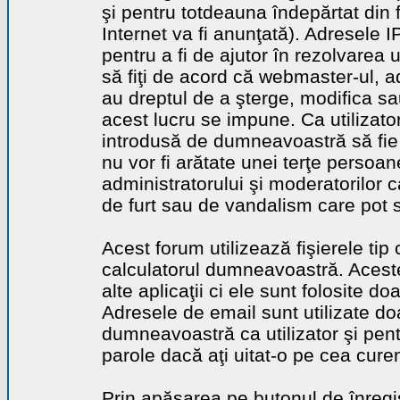
şi pentru totdeauna îndepărtat din 
Internet va fi anunţată). Adresele I
pentru a fi de ajutor în rezolvarea u
să fiţi de acord că webmaster-ul, a
au dreptul de a şterge, modifica sa
acest lucru se impune. Ca utilizator
introdusă de dumneavoastră să fie 
nu vor fi arătate unei terţe perso
administratorului şi moderatorilor c
de furt sau de vandalism care pot 
Acest forum utilizează fişierele tip
calculatorul dumneavoastră. Aceste 
alte aplicaţii ci ele sunt folosite d
Adresele de email sunt utilizate doa
dumneavoastră ca utilizator şi pentr
parole dacă aţi uitat-o pe cea curen
Prin apăsarea pe butonul de înregi