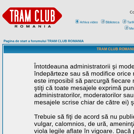
Co
Arhiva video
Biblioteca
Tarif
Me
Pagina de start a forumului TRAM CLUB ROMANIA
TRAM CLUB ROMANIA - 
Întotdeauna administratorii şi mode
îndepărteze sau să modifice orice m
este imposibil să parcurgă fiecare 
ştiţi că toate mesajele exprimă punc
administratorilor, moderatorilor sa
mesajele scrise chiar de către ei) ş
Trebuie să fiţi de acord să nu publ
vulgar, calomnios, de ură, ameninţă
viola legile aflate în vigoare. Dacă 