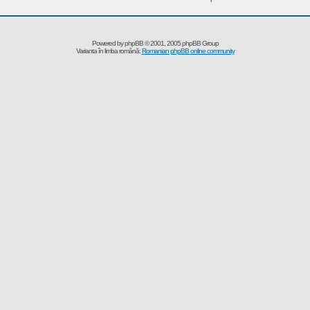
Powered by
phpBB
© 2001, 2005 phpBB Group
Varianta în limba română:
Romanian phpBB online community