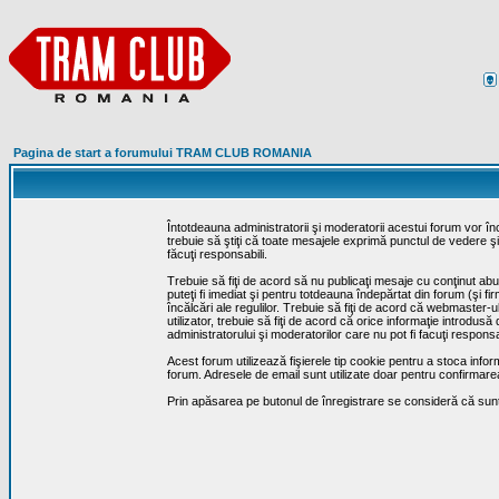
Pagina de start a forumului TRAM CLUB ROMANIA
Întotdeauna administratorii şi moderatorii acestui forum vor î
trebuie să ştiţi că toate mesajele exprimă punctul de vedere şi 
făcuţi responsabili.
Trebuie să fiţi de acord să nu publicaţi mesaje cu conţinut abuz
puteţi fi imediat şi pentru totdeauna îndepărtat din forum (şi f
încălcări ale regulilor. Trebuie să fiţi de acord că webmaster-
utilizator, trebuie să fiţi de acord că orice informaţie introd
administratorului şi moderatorilor care nu pot fi facuţi respon
Acest forum utilizează fişierele tip cookie pentru a stoca infor
forum. Adresele de email sunt utilizate doar pentru confirmarea 
Prin apăsarea pe butonul de înregistrare se consideră că sunte