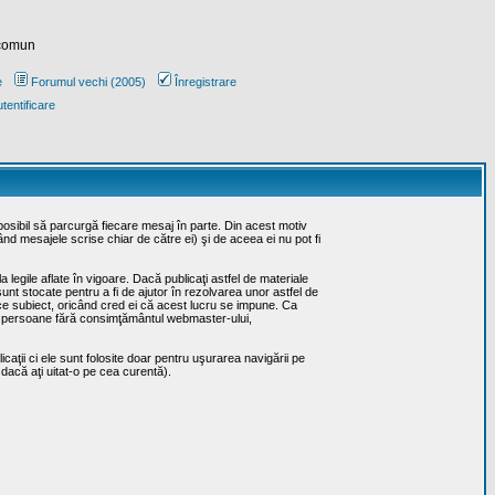
 comun
e
Forumul vechi (2005)
Înregistrare
tentificare
posibil să parcurgă fiecare mesaj în parte. Din acest motiv
ând mesajele scrise chiar de către ei) şi de aceea ei nu pot fi
 legile aflate în vigoare. Dacă publicaţi astfel de materiale
sunt stocate pentru a fi de ajutor în rezolvarea unor astfel de
rice subiect, oricând cred ei că acest lucru se impune. Ca
erţe persoane fără consimţământul webmaster-ului,
caţii ci ele sunt folosite doar pentru uşurarea navigării pe
 dacă aţi uitat-o pe cea curentă).