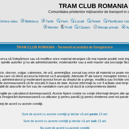
TRAM CLUB ROMANIA
Comunitatea prietenilor mijloacelor de transport in
Arhiva video
Biblioteca
Tarife
Harti
Locatii
Retele
Planificator rut
Membri
Profil
Căutare
Mesaje private
Au
TRAM CLUB ROMANIA - Termenii acordului de înregistrare
ncerca să îndepărteze sau să modifice orice material deranjant cât mai repede posibil; este im
opiniile autorilor şi nu ale administratorilor, moderatorilor sau a web master-ului (excepţie făc
iv, obscen, vulgar, calomnios, de ură, ameninţător, sexual sau orice alt material ce poate viola
irma care vă oferă accesul la Internet va fi anunţată). Adresele IP ale tuturor mesajelor trimise 
ul, administratorul şi moderatorii acestui forum au dreptul de a şterge, modifica sau închide o
usă de dumneavoastră să fie stocată în baza de date. Aceste informaţii nu vor fi arătate unei t
sabili de atacurile de furt sau de vandalism care pot să ducă la compromiterea datelor.
maţiile pe calculatorul dumneavoastră. Aceste fişiere cookie nu conţin informaţii despre alte apli
înregistrării dumneavoastră ca utilizator şi pentru parolă (şi pentru trimiterea unei noi parole
ţi de acord cu aceste condiţii.
Sunt de acord cu aceste condiţii şi declar că am
peste
13 ani
Sunt de acord cu aceste condiţii şi declar că am
sub
13 ani
Nu sunt de acord cu aceste condiţii