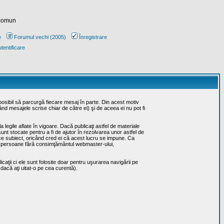
 comun
e
Forumul vechi (2005)
Înregistrare
tentificare
posibil să parcurgă fiecare mesaj în parte. Din acest motiv
ând mesajele scrise chiar de către ei) şi de aceea ei nu pot fi
 legile aflate în vigoare. Dacă publicaţi astfel de materiale
sunt stocate pentru a fi de ajutor în rezolvarea unor astfel de
rice subiect, oricând cred ei că acest lucru se impune. Ca
erţe persoane fără consimţământul webmaster-ului,
caţii ci ele sunt folosite doar pentru uşurarea navigării pe
 dacă aţi uitat-o pe cea curentă).