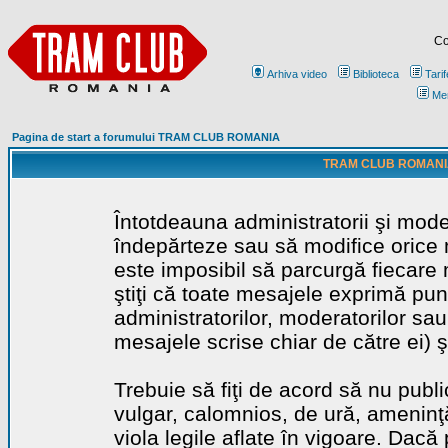
Co
Arhiva video
Biblioteca
Tarif
Me
Pagina de start a forumului TRAM CLUB ROMANIA
TRAM CLUB ROMANIA - 
Întotdeauna administratorii şi mode
îndepărteze sau să modifice orice m
este imposibil să parcurgă fiecare 
ştiţi că toate mesajele exprimă punc
administratorilor, moderatorilor sa
mesajele scrise chiar de către ei) ş
Trebuie să fiţi de acord să nu publ
vulgar, calomnios, de ură, ameninţă
viola legile aflate în vigoare. Dacă 