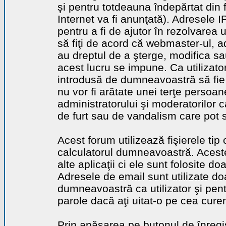
şi pentru totdeauna îndepărtat din 
Internet va fi anunţată). Adresele I
pentru a fi de ajutor în rezolvarea u
să fiţi de acord că webmaster-ul, a
au dreptul de a şterge, modifica sa
acest lucru se impune. Ca utilizator
introdusă de dumneavoastră să fie 
nu vor fi arătate unei terţe perso
administratorului şi moderatorilor c
de furt sau de vandalism care pot 
Acest forum utilizează fişierele tip
calculatorul dumneavoastră. Aceste 
alte aplicaţii ci ele sunt folosite d
Adresele de email sunt utilizate doa
dumneavoastră ca utilizator şi pentr
parole dacă aţi uitat-o pe cea curen
Prin apăsarea pe butonul de înregi