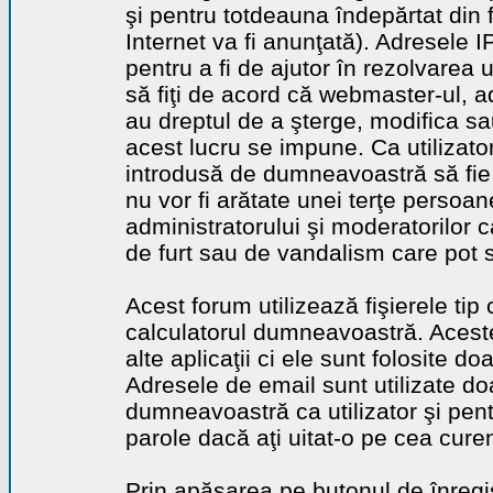
şi pentru totdeauna îndepărtat din 
Internet va fi anunţată). Adresele I
pentru a fi de ajutor în rezolvarea u
să fiţi de acord că webmaster-ul, a
au dreptul de a şterge, modifica sa
acest lucru se impune. Ca utilizator
introdusă de dumneavoastră să fie 
nu vor fi arătate unei terţe perso
administratorului şi moderatorilor c
de furt sau de vandalism care pot 
Acest forum utilizează fişierele tip
calculatorul dumneavoastră. Aceste 
alte aplicaţii ci ele sunt folosite d
Adresele de email sunt utilizate doa
dumneavoastră ca utilizator şi pentr
parole dacă aţi uitat-o pe cea curen
Prin apăsarea pe butonul de înregi