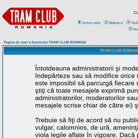
Co
Arhiva video
Biblioteca
Tarif
Me
Pagina de start a forumului TRAM CLUB ROMANIA
TRAM CLUB ROMANIA - 
Întotdeauna administratorii şi mode
îndepărteze sau să modifice orice m
este imposibil să parcurgă fiecare 
ştiţi că toate mesajele exprimă punc
administratorilor, moderatorilor sa
mesajele scrise chiar de către ei) ş
Trebuie să fiţi de acord să nu publ
vulgar, calomnios, de ură, ameninţă
viola legile aflate în vigoare. Dacă 