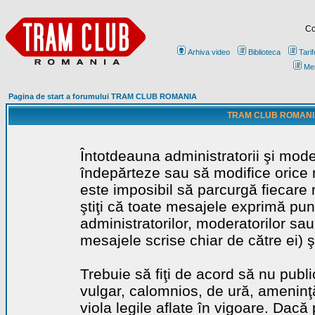
Co
Arhiva video
Biblioteca
Tarif
Me
Pagina de start a forumului TRAM CLUB ROMANIA
TRAM CLUB ROMANIA - 
Întotdeauna administratorii şi mode
îndepărteze sau să modifice orice m
este imposibil să parcurgă fiecare 
ştiţi că toate mesajele exprimă punc
administratorilor, moderatorilor sa
mesajele scrise chiar de către ei) ş
Trebuie să fiţi de acord să nu publ
vulgar, calomnios, de ură, ameninţă
viola legile aflate în vigoare. Dacă 