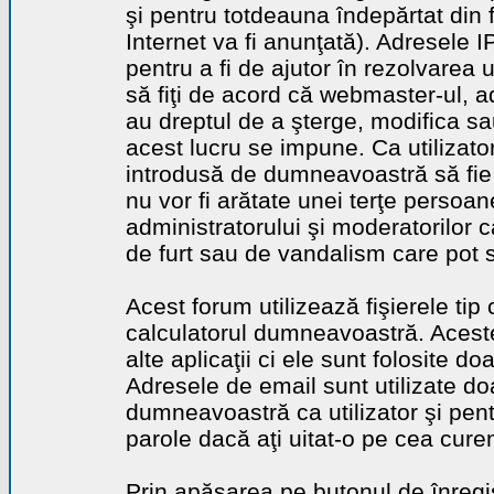
şi pentru totdeauna îndepărtat din 
Internet va fi anunţată). Adresele I
pentru a fi de ajutor în rezolvarea u
să fiţi de acord că webmaster-ul, a
au dreptul de a şterge, modifica sa
acest lucru se impune. Ca utilizator
introdusă de dumneavoastră să fie 
nu vor fi arătate unei terţe perso
administratorului şi moderatorilor c
de furt sau de vandalism care pot 
Acest forum utilizează fişierele tip
calculatorul dumneavoastră. Aceste 
alte aplicaţii ci ele sunt folosite d
Adresele de email sunt utilizate doa
dumneavoastră ca utilizator şi pentr
parole dacă aţi uitat-o pe cea curen
Prin apăsarea pe butonul de înregi