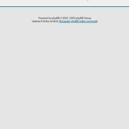
Powered by
phpBB
© 2001, 2005 phpBB Group
Varianta în limba română:
Romanian phpBB online community