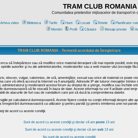
TRAM CLUB ROMANIA
Comunitatea prietenilor mijloacelor de transport in
Arhiva video
Biblioteca
Tarife
Harti
Locatii
Retele
Planificator rut
Membri
Profil
Căutare
Mesaje private
Au
TRAM CLUB ROMANIA - Termenii acordului de înregistrare
ncerca să îndepărteze sau să modifice orice material deranjant cât mai repede posibil; este im
opiniile autorilor şi nu ale administratorilor, moderatorilor sau a web master-ului (excepţie făc
iv, obscen, vulgar, calomnios, de ură, ameninţător, sexual sau orice alt material ce poate viola
irma care vă oferă accesul la Internet va fi anunţată). Adresele IP ale tuturor mesajelor trimise 
ul, administratorul şi moderatorii acestui forum au dreptul de a şterge, modifica sau închide o
usă de dumneavoastră să fie stocată în baza de date. Aceste informaţii nu vor fi arătate unei t
sabili de atacurile de furt sau de vandalism care pot să ducă la compromiterea datelor.
maţiile pe calculatorul dumneavoastră. Aceste fişiere cookie nu conţin informaţii despre alte apli
înregistrării dumneavoastră ca utilizator şi pentru parolă (şi pentru trimiterea unei noi parole
ţi de acord cu aceste condiţii.
Sunt de acord cu aceste condiţii şi declar că am
peste
13 ani
Sunt de acord cu aceste condiţii şi declar că am
sub
13 ani
Nu sunt de acord cu aceste condiţii