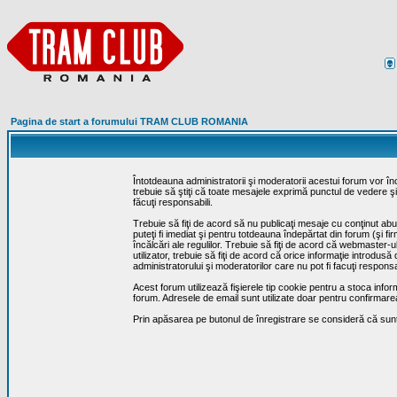
Pagina de start a forumului TRAM CLUB ROMANIA
Întotdeauna administratorii şi moderatorii acestui forum vor î
trebuie să ştiţi că toate mesajele exprimă punctul de vedere şi 
făcuţi responsabili.
Trebuie să fiţi de acord să nu publicaţi mesaje cu conţinut abuz
puteţi fi imediat şi pentru totdeauna îndepărtat din forum (şi f
încălcări ale regulilor. Trebuie să fiţi de acord că webmaster-
utilizator, trebuie să fiţi de acord că orice informaţie introd
administratorului şi moderatorilor care nu pot fi facuţi respon
Acest forum utilizează fişierele tip cookie pentru a stoca infor
forum. Adresele de email sunt utilizate doar pentru confirmarea 
Prin apăsarea pe butonul de înregistrare se consideră că sunte