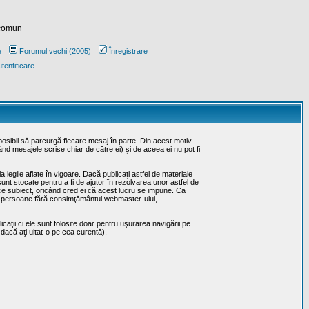
 comun
e
Forumul vechi (2005)
Înregistrare
tentificare
posibil să parcurgă fiecare mesaj în parte. Din acest motiv
ând mesajele scrise chiar de către ei) şi de aceea ei nu pot fi
 legile aflate în vigoare. Dacă publicaţi astfel de materiale
sunt stocate pentru a fi de ajutor în rezolvarea unor astfel de
rice subiect, oricând cred ei că acest lucru se impune. Ca
erţe persoane fără consimţământul webmaster-ului,
caţii ci ele sunt folosite doar pentru uşurarea navigării pe
 dacă aţi uitat-o pe cea curentă).