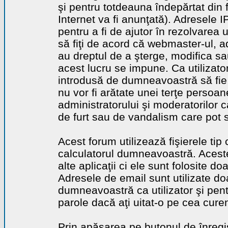
şi pentru totdeauna îndepărtat din 
Internet va fi anunţată). Adresele I
pentru a fi de ajutor în rezolvarea u
să fiţi de acord că webmaster-ul, a
au dreptul de a şterge, modifica sa
acest lucru se impune. Ca utilizator
introdusă de dumneavoastră să fie 
nu vor fi arătate unei terţe perso
administratorului şi moderatorilor c
de furt sau de vandalism care pot 
Acest forum utilizează fişierele tip
calculatorul dumneavoastră. Aceste 
alte aplicaţii ci ele sunt folosite d
Adresele de email sunt utilizate doa
dumneavoastră ca utilizator şi pentr
parole dacă aţi uitat-o pe cea curen
Prin apăsarea pe butonul de înregi