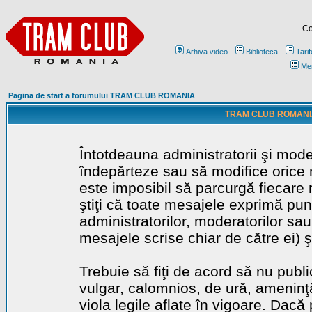
Co
Arhiva video
Biblioteca
Tarif
Me
Pagina de start a forumului TRAM CLUB ROMANIA
TRAM CLUB ROMANIA - 
Întotdeauna administratorii şi mode
îndepărteze sau să modifice orice m
este imposibil să parcurgă fiecare 
ştiţi că toate mesajele exprimă punc
administratorilor, moderatorilor sa
mesajele scrise chiar de către ei) ş
Trebuie să fiţi de acord să nu publ
vulgar, calomnios, de ură, ameninţă
viola legile aflate în vigoare. Dacă 