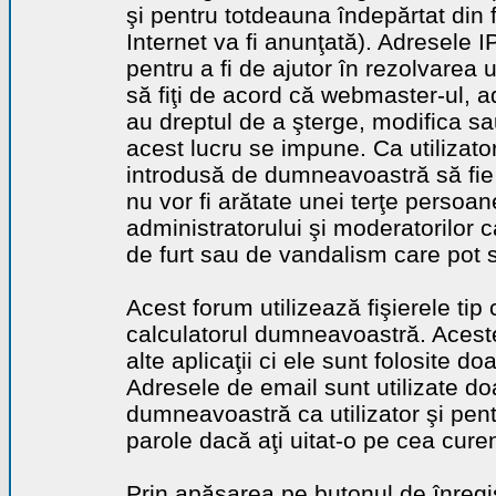
şi pentru totdeauna îndepărtat din 
Internet va fi anunţată). Adresele I
pentru a fi de ajutor în rezolvarea u
să fiţi de acord că webmaster-ul, a
au dreptul de a şterge, modifica sa
acest lucru se impune. Ca utilizator
introdusă de dumneavoastră să fie 
nu vor fi arătate unei terţe perso
administratorului şi moderatorilor c
de furt sau de vandalism care pot 
Acest forum utilizează fişierele tip
calculatorul dumneavoastră. Aceste 
alte aplicaţii ci ele sunt folosite d
Adresele de email sunt utilizate doa
dumneavoastră ca utilizator şi pentr
parole dacă aţi uitat-o pe cea curen
Prin apăsarea pe butonul de înregi