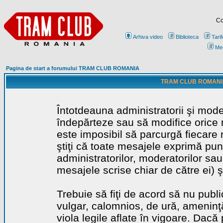
Co
Arhiva video
Biblioteca
Tarif
Me
Pagina de start a forumului TRAM CLUB ROMANIA
TRAM CLUB ROMANIA - 
Întotdeauna administratorii şi mode
îndepărteze sau să modifice orice m
este imposibil să parcurgă fiecare 
ştiţi că toate mesajele exprimă punc
administratorilor, moderatorilor sa
mesajele scrise chiar de către ei) ş
Trebuie să fiţi de acord să nu publ
vulgar, calomnios, de ură, ameninţă
viola legile aflate în vigoare. Dacă 