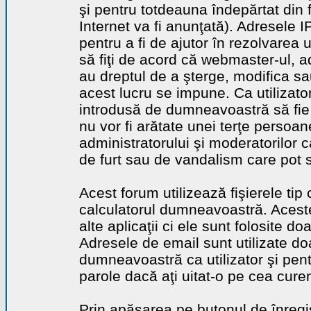
şi pentru totdeauna îndepărtat din 
Internet va fi anunţată). Adresele I
pentru a fi de ajutor în rezolvarea u
să fiţi de acord că webmaster-ul, a
au dreptul de a şterge, modifica sa
acest lucru se impune. Ca utilizator
introdusă de dumneavoastră să fie 
nu vor fi arătate unei terţe perso
administratorului şi moderatorilor c
de furt sau de vandalism care pot 
Acest forum utilizează fişierele tip
calculatorul dumneavoastră. Aceste 
alte aplicaţii ci ele sunt folosite d
Adresele de email sunt utilizate doa
dumneavoastră ca utilizator şi pentr
parole dacă aţi uitat-o pe cea curen
Prin apăsarea pe butonul de înregi