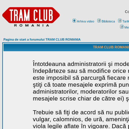
Co
Arhiva video
Biblioteca
Tarif
Me
Pagina de start a forumului TRAM CLUB ROMANIA
TRAM CLUB ROMANIA - 
Întotdeauna administratorii şi mode
îndepărteze sau să modifice orice m
este imposibil să parcurgă fiecare 
ştiţi că toate mesajele exprimă punc
administratorilor, moderatorilor sa
mesajele scrise chiar de către ei) ş
Trebuie să fiţi de acord să nu publ
vulgar, calomnios, de ură, ameninţă
viola legile aflate în vigoare. Dacă 