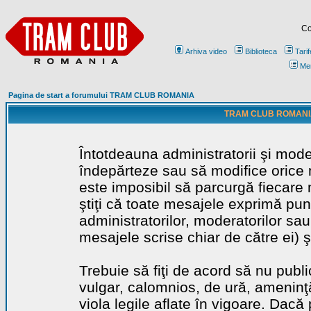
Co
Arhiva video
Biblioteca
Tarif
Me
Pagina de start a forumului TRAM CLUB ROMANIA
TRAM CLUB ROMANIA - 
Întotdeauna administratorii şi mode
îndepărteze sau să modifice orice m
este imposibil să parcurgă fiecare 
ştiţi că toate mesajele exprimă punc
administratorilor, moderatorilor sa
mesajele scrise chiar de către ei) ş
Trebuie să fiţi de acord să nu publ
vulgar, calomnios, de ură, ameninţă
viola legile aflate în vigoare. Dacă 