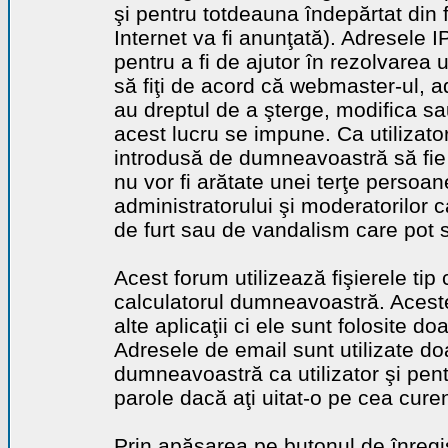
şi pentru totdeauna îndepărtat din 
Internet va fi anunţată). Adresele I
pentru a fi de ajutor în rezolvarea u
să fiţi de acord că webmaster-ul, a
au dreptul de a şterge, modifica sa
acest lucru se impune. Ca utilizator
introdusă de dumneavoastră să fie 
nu vor fi arătate unei terţe perso
administratorului şi moderatorilor c
de furt sau de vandalism care pot 
Acest forum utilizează fişierele tip
calculatorul dumneavoastră. Aceste 
alte aplicaţii ci ele sunt folosite d
Adresele de email sunt utilizate doa
dumneavoastră ca utilizator şi pentr
parole dacă aţi uitat-o pe cea curen
Prin apăsarea pe butonul de înregi