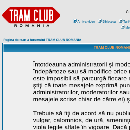
Co
Arhiva video
Biblioteca
Tarif
Me
Pagina de start a forumului TRAM CLUB ROMANIA
TRAM CLUB ROMANIA - 
Întotdeauna administratorii şi mode
îndepărteze sau să modifice orice m
este imposibil să parcurgă fiecare 
ştiţi că toate mesajele exprimă punc
administratorilor, moderatorilor sa
mesajele scrise chiar de către ei) ş
Trebuie să fiţi de acord să nu publ
vulgar, calomnios, de ură, ameninţă
viola legile aflate în vigoare. Dacă 