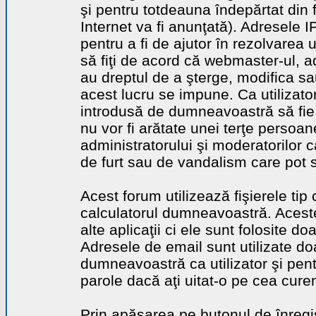
şi pentru totdeauna îndepărtat din 
Internet va fi anunţată). Adresele I
pentru a fi de ajutor în rezolvarea u
să fiţi de acord că webmaster-ul, a
au dreptul de a şterge, modifica sa
acest lucru se impune. Ca utilizator
introdusă de dumneavoastră să fie 
nu vor fi arătate unei terţe perso
administratorului şi moderatorilor c
de furt sau de vandalism care pot 
Acest forum utilizează fişierele tip
calculatorul dumneavoastră. Aceste 
alte aplicaţii ci ele sunt folosite d
Adresele de email sunt utilizate doa
dumneavoastră ca utilizator şi pentr
parole dacă aţi uitat-o pe cea curen
Prin apăsarea pe butonul de înregi